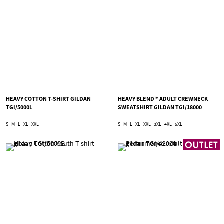
HEAVY COTTON T-SHIRT GILDAN
HEAVY BLEND™ ADULT CREWNECK
TGI/5000L
SWEATSHIRT GILDAN TGI/18000
S
M
L
XL
XXL
S
M
L
XL
XXL
3XL
4XL
5XL