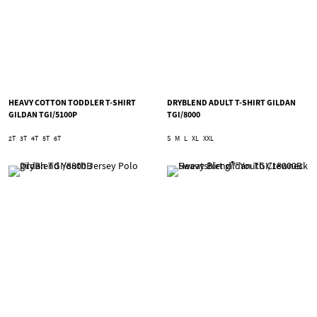
HEAVY COTTON TODDLER T-SHIRT
DRYBLEND ADULT T-SHIRT GILDAN
GILDAN TGI/5100P
TGI/8000
2T
3T
4T
5T
6T
S
M
L
XL
XXL