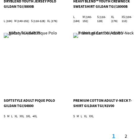
DRYBLEND YOUTH JERSEY POLO
HEAVY BLEND™ YOUTH CREWNECK
GILDAN TGI/8800B
SWEATSHIRT GILDAN TGI/18000B
L
M (140-
S (116-
XL
XS (104-
L (164)
M (140-152)
S (116-128)
XL (176)
(164)
152)
128)
(176)
110)
SOFTSTYLE ADULT PIQUE POLO
PREMIUM COTTON ADULT V-NECK T-
GILDAN TGI/64800
SHIRT GILDAN TGI/41V00
S
M
L
XL
XXL
3XL
4XL
S
M
L
XL
XXL
Page
1
2
You're cu
Page