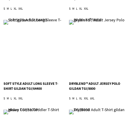
S
M
L
XL
XXL
S
M
L
XL
XXL
SOFT STYLE ADULT LONG SLEEVE T-
DRYBLEND™ ADULT JERSEY POLO
SHIRT GILDAN TGI/64400
GILDAN TGI/8800
S
M
L
XL
XXL
S
M
L
XL
XXL
3XL