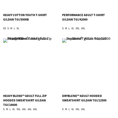
HEAVY COTTON YOUTH T-SHIRT
PERFORMANCE ADULT T-SHIRT
GILDAN TGI/5000B
GILDAN TGI/42000
XS
S
M
L
XL
S
M
L
XL
XXL
3XL
HEAVY BLEND™ ADULT FULL ZIP
DRYBLEND™ ADULT HOODED
HOODED SWEATSHIRT GILDAN
SWEATSHIRT GILDAN TGI/12500
TGI/18600
S
M
L
XL
XXL
3XL
4XL
5XL
S
M
L
XL
XXL
3XL