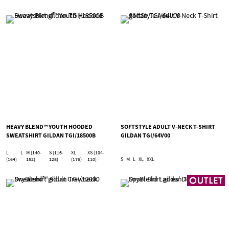
HEAVY BLEND™ YOUTH HOODED
SOFTSTYLE ADULT V-NECK T-SHIRT
SWEATSHIRT GILDAN TGI/18500B
GILDAN TGI/64V00
L
L
M (140-
S (116-
XL
XS (104-
(164)
152)
128)
(176)
110)
S
M
L
XL
XXL