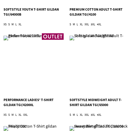
SOFTSTYLE YOUTH T-SHIRT GILDAN
PREMIUM COTTON ADULT T-SHIRT
TGI/64000B
GILDAN TGI/4100
XS
S
M
L
XL
S
M
L
XL
XXL
3XL
4XL
PERFORMANCE LADIES' T-SHIRT
SOFTSTYLE MIDWEIGHT ADULT T-
GILDAN TGI/42000L
SHIRT GILDAN TGI/65000
XS
S
M
L
XL
XXL
S
M
L
XL
XXL
3XL
4XL