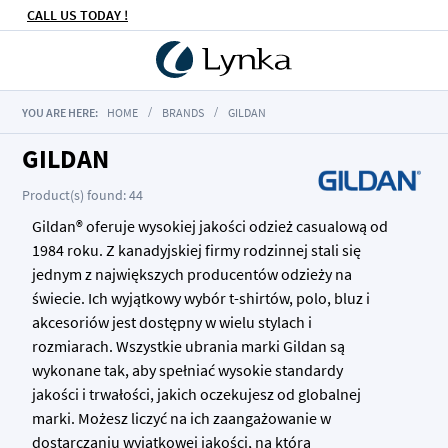
CALL US TODAY !
YOU ARE HERE:
HOME
BRANDS
GILDAN
GILDAN
Product(s) found: 44
Gildan® oferuje wysokiej jakości odzież casualową od
1984 roku. Z kanadyjskiej firmy rodzinnej stali się
jednym z największych producentów odzieży na
świecie. Ich wyjątkowy wybór t-shirtów, polo, bluz i
akcesoriów jest dostępny w wielu stylach i
rozmiarach. Wszystkie ubrania marki Gildan są
wykonane tak, aby spełniać wysokie standardy
jakości i trwałości, jakich oczekujesz od globalnej
marki. Możesz liczyć na ich zaangażowanie w
dostarczaniu wyjątkowej jakości, na którą