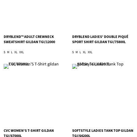
DRYBLEND™ ADULT CREWNECK
DRYBLEND LADIES' DOUBLE PIQUÉ
SWEATSHIRT GILDAN TGI/12000
SPORT SHIRT GILDAN TGI/75800L
S
M
L
XL
XXL
S
M
L
XL
XXL
CVC WOMEN'S T-SHIRT GILDAN
SOFTSTYLE LADIES TANK TOP GILDAN
TGI/67000L
TGI/64200L