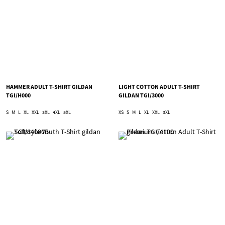
HAMMER ADULT T-SHIRT GILDAN
LIGHT COTTON ADULT T-SHIRT
TGI/H000
GILDAN TGI/3000
S
M
L
XL
XXL
3XL
4XL
5XL
XS
S
M
L
XL
XXL
3XL