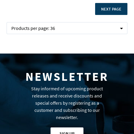
PAGE
NEXT PAGE
Products per page:
36
NEWSLETTER
Stay informed of upcoming product
releases and receive discounts and
special offers by registering as a
customer and subscribing to our
newsletter.
SIGN UP