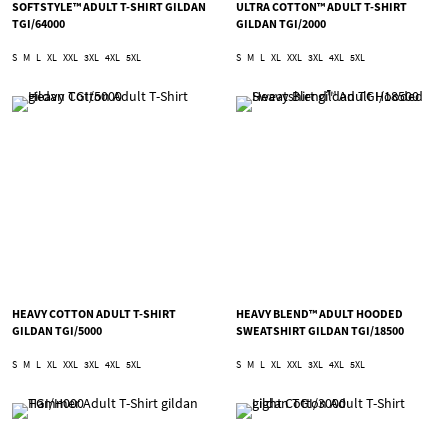
SOFTSTYLE™ ADULT T-SHIRT GILDAN
ULTRA COTTON™ ADULT T-SHIRT
TGI/64000
GILDAN TGI/2000
S
M
L
XL
XXL
3XL
4XL
5XL
S
M
L
XL
XXL
3XL
4XL
5XL
HEAVY COTTON ADULT T-SHIRT
HEAVY BLEND™ ADULT HOODED
GILDAN TGI/5000
SWEATSHIRT GILDAN TGI/18500
S
M
L
XL
XXL
3XL
4XL
5XL
S
M
L
XL
XXL
3XL
4XL
5XL