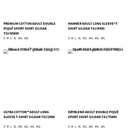
PREMIUM COTTON ADULT DOUBLE
HAMMER ADULT LONG SLEEVE^T-
PIQUÉ SPORT SHIRT GILDAN
SHIRT GILDAN TGI/H400
TGI/85800
S
M
L
XL
XXL
3XL
S
M
L
XL
XXL
3XL
4XL
5XL
ULTRA COTTON™ ADULT LONG
DRYBLEND ADULT DOUBLE PIQUÉ
SLEEVE T-SHIRT GILDAN TGI/2400
SPORT SHIRT GILDAN TGI/75800
S
M
L
XL
XXL
3XL
4XL
5XL
S
M
L
XL
XXL
3XL
4XL
5XL