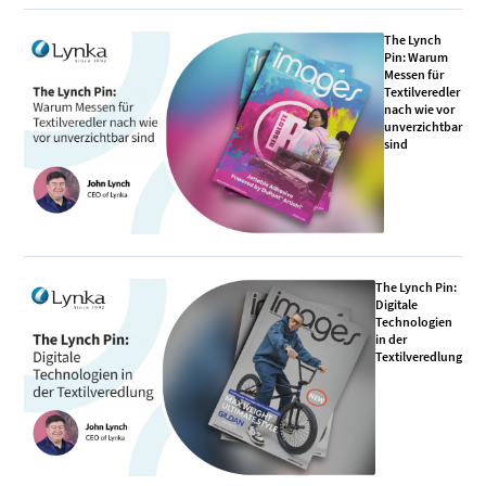
The Lynch
Pin: Warum
Messen für
Textilveredler
nach wie vor
unverzichtbar
sind
The Lynch Pin:
Digitale
Technologien
in der
Textilveredlung