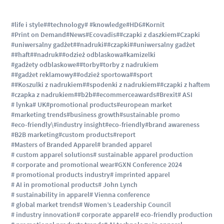
#life i style
##technology
# #knowledge
#HD6
#Kornit
#Print on Demand
#News
#Ecovadis
##czapki z daszkiem
#Czapki
#uniwersalny gadżet
##nadruki
##czapki
##uniwersalny gadżet
##haft
##nadruk
##odzież odblaskowa
#kamizelki
#gadżety odblaskowe
##torby
#torby z nadrukiem
##gadżet reklamowy
##odzież sportowa
##sport
##Koszulki z nadrukiem
##spodenki z nadrukiem
##czapki z haftem
#czapka z nadrukiem
##b2b
##ecommerceawards
#Brexit
# ASI
# lynka
# UK
#promotional products
#european market
#marketing trends
#business growth
#sustainable promo
#eco-friendly\
#industry insight
#eco-friendly
#brand awareness
#B2B marketing
#custom products
#report
#Masters of Branded Apparel
# branded apparel
# custom apparel solutions
# sustainable apparel production
# corporate and promotional wear
#GXN Conference 2024
# promotional products industry
# imprinted apparel
# AI in promotional products
# John Lynch
# sustainability in apparel
# Vienna conference
# global market trends
# Women’s Leadership Council
# industry innovation
# corporate apparel
# eco-friendly production