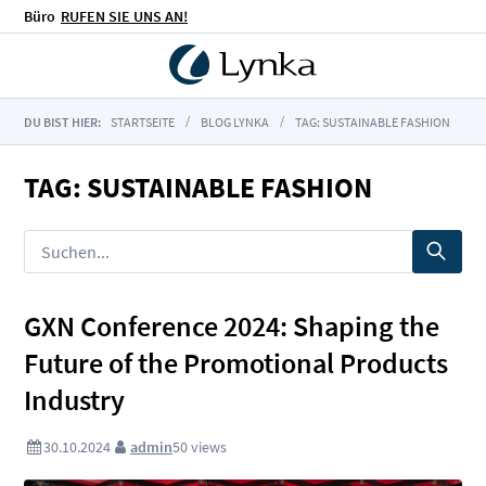
Büro
RUFEN SIE UNS AN!
DU BIST HIER:
STARTSEITE
BLOG LYNKA
TAG: SUSTAINABLE FASHION
TAG: SUSTAINABLE FASHION
GXN Conference 2024: Shaping the
Future of the Promotional Products
Industry
30.10.2024
admin
50
views