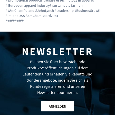
# promotional products trends
# AI technology in apparel
# European apparel industry
# sustainable fashion
##AmChamPoland #JohnLynch #Leadership #BusinessGrowth
#PolandUSA #AmChamBoard2024
#
#
#
#
#
#
#
#
#
#
NEWSLETTER
Bleiben Sie über bevorstehende
Produktveröffentlichungen auf dem
Laufenden und erhalten Sie Rabatte und
Sonderangebote, indem Sie sich als
Kunde registrieren und unseren
Newsletter abonnieren.
ANMELDEN