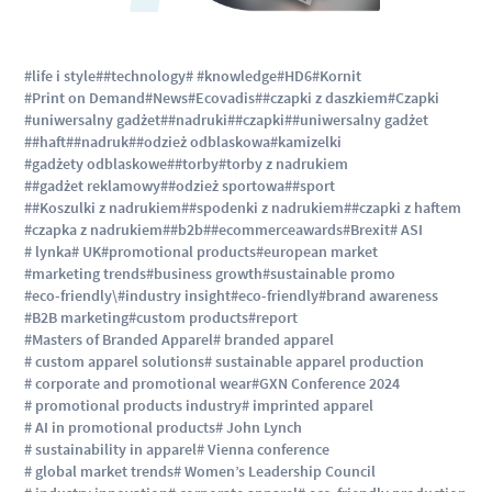
#life i style
##technology
# #knowledge
#HD6
#Kornit
#Print on Demand
#News
#Ecovadis
##czapki z daszkiem
#Czapki
#uniwersalny gadżet
##nadruki
##czapki
##uniwersalny gadżet
##haft
##nadruk
##odzież odblaskowa
#kamizelki
#gadżety odblaskowe
##torby
#torby z nadrukiem
##gadżet reklamowy
##odzież sportowa
##sport
##Koszulki z nadrukiem
##spodenki z nadrukiem
##czapki z haftem
#czapka z nadrukiem
##b2b
##ecommerceawards
#Brexit
# ASI
# lynka
# UK
#promotional products
#european market
#marketing trends
#business growth
#sustainable promo
#eco-friendly\
#industry insight
#eco-friendly
#brand awareness
#B2B marketing
#custom products
#report
#Masters of Branded Apparel
# branded apparel
# custom apparel solutions
# sustainable apparel production
# corporate and promotional wear
#GXN Conference 2024
# promotional products industry
# imprinted apparel
# AI in promotional products
# John Lynch
# sustainability in apparel
# Vienna conference
# global market trends
# Women’s Leadership Council