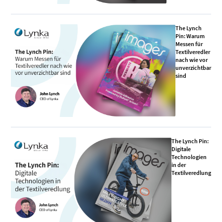
The Lynch
Pin: Warum
Messen für
Textilveredler
nach wie vor
unverzichtbar
sind
The Lynch Pin:
Digitale
Technologien
in der
Textilveredlung