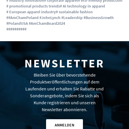
# industry innovation
# corporate apparel
# eco-friendly production
# promotional products trends
# AI technology in apparel
# European apparel industry
# sustainable fashion
##AmChamPoland #JohnLynch #Leadership #BusinessGrowth
#PolandUSA #AmChamBoard2024
#
#
#
#
#
#
#
#
#
#
NEWSLETTER
Bleiben Sie über bevorstehende
Produktveröffentlichungen auf dem
Laufenden und erhalten Sie Rabatte und
Sonderangebote, indem Sie sich als
Kunde registrieren und unseren
Newsletter abonnieren.
ANMELDEN