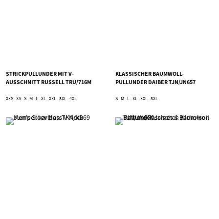
STRICKPULLUNDER MIT V-
KLASSISCHER BAUMWOLL-
AUSSCHNITT RUSSELL TRU/716M
PULLUNDER DAIBER TJN/JN657
XXS
XS
S
M
L
XL
XXL
3XL
4XL
S
M
L
XL
XXL
3XL