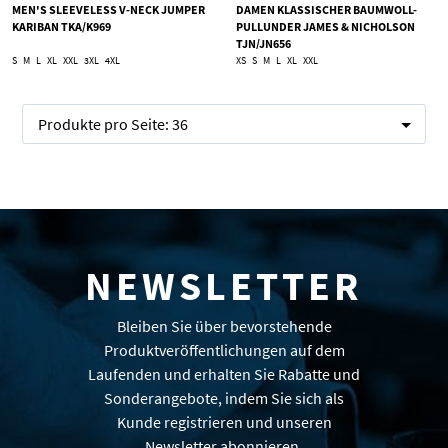
MEN'S SLEEVELESS V-NECK JUMPER
DAMEN KLASSISCHER BAUMWOLL-
KARIBAN TKA/K969
PULLUNDER JAMES & NICHOLSON
TJN/JN656
S
M
L
XL
XXL
3XL
4XL
XS
S
M
L
XL
XXL
Produkte pro Seite:
36
NEWSLETTER
Bleiben Sie über bevorstehende
Produktveröffentlichungen auf dem
Laufenden und erhalten Sie Rabatte und
Sonderangebote, indem Sie sich als
Kunde registrieren und unseren
Newsletter abonnieren.