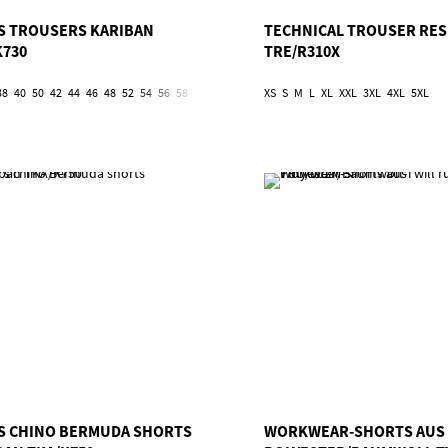
S TROUSERS KARIBAN
TECHNICAL TROUSER RES
K730
TRE/R310X
38
40
50
42
44
46
48
52
54
56
58
60
62
XS
S
M
L
XL
XXL
3XL
4XL
5XL
S CHINO BERMUDA SHORTS
WORKWEAR-SHORTS AUS