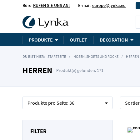
Büro
RUFEN SIE UNS AN!
E-mail
europe@lynka.eu
PRODUKTE
OUTLET
DECORATION
DU BIST HIER:
STARTSEITE
HOSEN, SHORTS UND RÖCKE
HERREN
HERREN
Produkt(e) gefunden: 171
Produkte pro Seite:
36
Sortie
FILTER