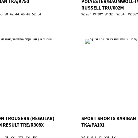
BAN TKA/K750
POLYESTER/BAUMWOLL-T
RUSSELL TRU/002M
40
50
42
44
46
48
52
54
W: 28''
W: 30''
W: 32''
W: 34''
W: 36''
ON TROUSERS (REGULAR)
SPORT SHORTS KARIBAN
M RESULT TRE/R308X
TKA/PA101
L
XL
XXL
3XL
4XL
5XL
XS
S
M
L
XL
XXL
3XL