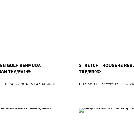
EN GOLF-BERMUDA
STRETCH TROUSERS RES
BAN TKA/PA149
TRE/R303X
28
32
34
36
38
40
50
42
44
46
48
52
54
L: 32''/W: 30''
L: 32''/W: 32''
L: 32''/W