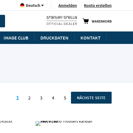
Sprache
Anmelden
Konto erstellen
Deutsch
WARENKORB
IMAGE CLUB
DRUCKDATEN
KONTAKT
Seite
1
2
3
4
5
SEITE
NÄCHSTE SEITE
Sie lesen gerade die Seite
Seite
Seite
Seite
Seite