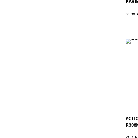
KARI
36
38
ACTI
R308
XS
S
M