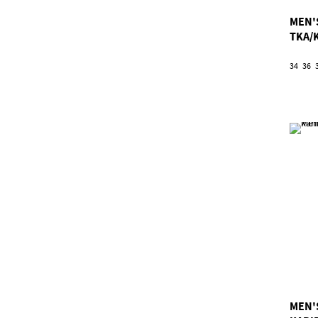
MEN'
TKA/
34
36
MEN'