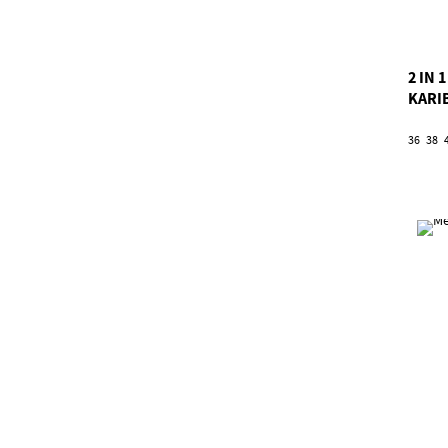
2 IN
KARI
36
38