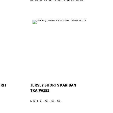
IRIT
JERSEY SHORTS KARIBAN
TKA/PA151
S
M
L
XL
XXL
3XL
4XL