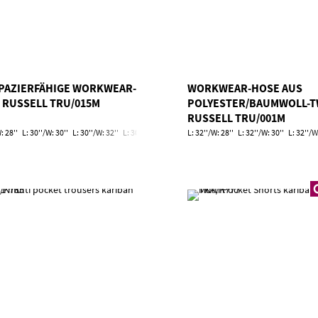
PAZIERFÄHIGE WORKWEAR-
WORKWEAR-HOSE AUS
 RUSSELL TRU/015M
POLYESTER/BAUMWOLL-T
RUSSELL TRU/001M
: 28''
L: 30''/W: 30''
L: 30''/W: 32''
L: 30''/W: 34''
L: 30''/W: 36''
L: 32''/W: 28''
L: 30''/W: 38''
L: 32''/W: 30''
L: 30''/W: 40'
L: 32''/W