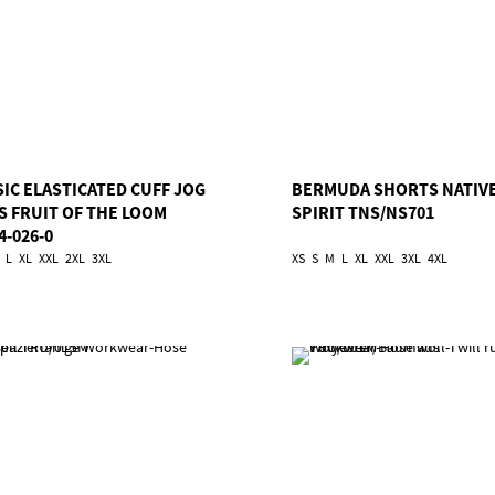
SIC ELASTICATED CUFF JOG
BERMUDA SHORTS NATIV
S FRUIT OF THE LOOM
SPIRIT TNS/NS701
4-026-0
L
XL
XXL
2XL
3XL
XS
S
M
L
XL
XXL
3XL
4XL