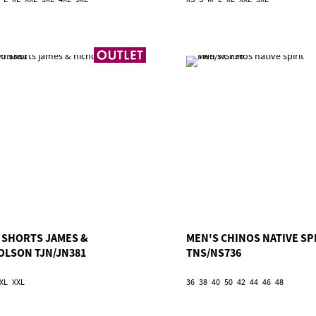
 SHORTS JAMES &
MEN'S CHINOS NATIVE SP
OLSON TJN/JN381
TNS/NS736
XL
XXL
36
38
40
50
42
44
46
48