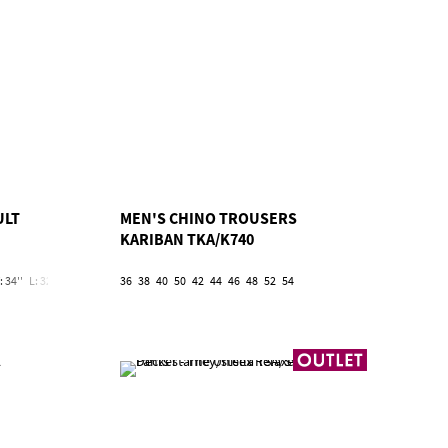
ULT
MEN'S CHINO TROUSERS
KARIBAN TKA/K740
: 34''
L: 32''/W: 36''
L: 32''/W: 38''
36
38
40
L: 32''/W: 40''
50
42
44
46
L: 32''/W: 42''
48
52
54
L: 32''/W: 44''
L: 32''/W: 46'