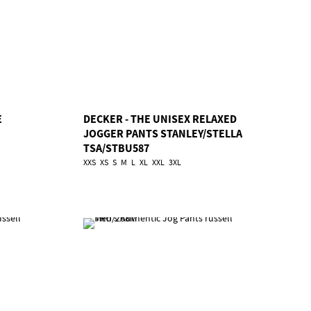
E
DECKER - THE UNISEX RELAXED
JOGGER PANTS STANLEY/STELLA
TSA/STBU587
XXS
XS
S
M
L
XL
XXL
3XL