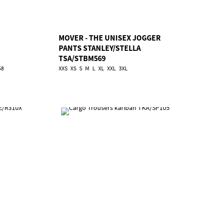
MOVER - THE UNISEX JOGGER
PANTS STANLEY/STELLA
TSA/STBM569
58
XXS
XS
S
M
L
XL
XXL
3XL