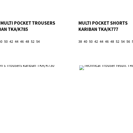
 1 MULTI POCKET TROUSERS
MULTI POCKET SHORTS
BAN TKA/K785
KARIBAN TKA/K777
40
50
42
44
46
48
52
54
38
40
50
42
44
46
48
52
54
56