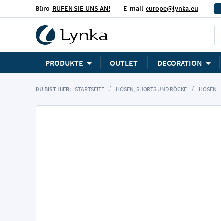
Büro
RUFEN SIE UNS AN!
E-mail
europe@lynka.eu
PRODUKTE
OUTLET
DECORATION
DU BIST HIER:
STARTSEITE
HOSEN, SHORTS UND RÖCKE
HOSEN
Zum
Ende
der
Bildgalerie
springen