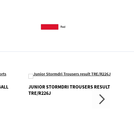
Red
BALL
JUNIOR STORMDRI TROUSERS RESULT
ENERG
TRE/R226J
TBC/P