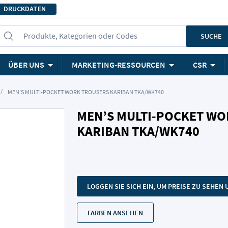
DRUCKDATEN
Produkte, Kategorien oder Codes
SUCHE
ÜBER UNS
MARKETING-RESSOURCEN
CSR
MEN’S MULTI-POCKET WORK TROUSERS KARIBAN TKA/WK740
MEN’S MULTI-POCKET W
KARIBAN TKA/WK740
LOGGEN SIE SICH EIN, UM PREISE ZU SEHE
FARBEN ANSEHEN