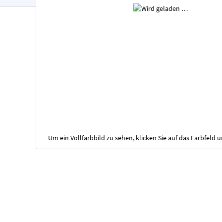
Um ein Vollfarbbild zu sehen, klicken Sie auf das Farbfeld 
Zum
Anfang
der
Bildgalerie
springen