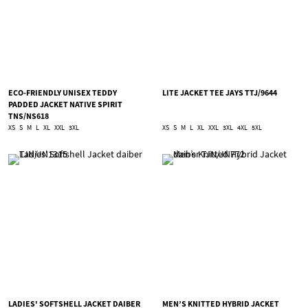
ECO-FRIENDLY UNISEX TEDDY
LITE JACKET TEE JAYS TTJ/9644
PADDED JACKET NATIVE SPIRIT
TNS/NS618
XS
S
M
L
XL
XXL
3XL
XS
S
M
L
XL
XXL
3XL
4XL
5XL
LADIES' SOFTSHELL JACKET DAIBER
MEN’S KNITTED HYBRID JACKET