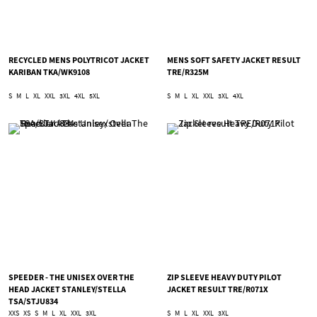
RECYCLED MENS POLYTRICOT JACKET
MENS SOFT SAFETY JACKET RESULT
KARIBAN TKA/WK9108
TRE/R325M
S
M
L
XL
XXL
3XL
4XL
5XL
S
M
L
XL
XXL
3XL
4XL
SPEEDER - THE UNISEX OVER THE
ZIP SLEEVE HEAVY DUTY PILOT
HEAD JACKET STANLEY/STELLA
JACKET RESULT TRE/R071X
TSA/STJU834
XXS
XS
S
M
L
XL
XXL
3XL
S
M
L
XL
XXL
3XL