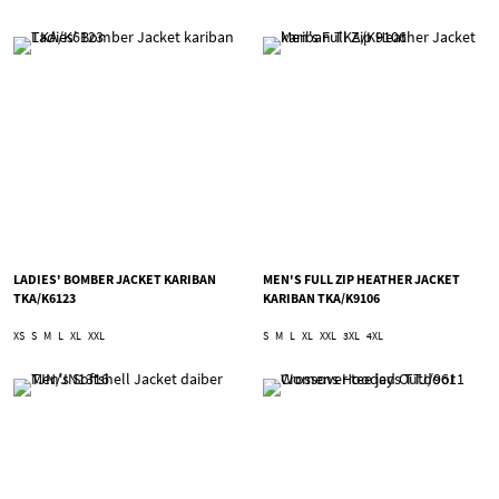
LADIES' BOMBER JACKET KARIBAN
MEN'S FULL ZIP HEATHER JACKET
TKA/K6123
KARIBAN TKA/K9106
XS
S
M
L
XL
XXL
S
M
L
XL
XXL
3XL
4XL