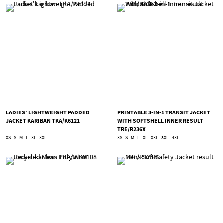
LADIES' LIGHTWEIGHT PADDED
PRINTABLE 3-IN-1 TRANSIT JACKET
JACKET KARIBAN TKA/K6121
WITH SOFTSHELL INNER RESULT
TRE/R236X
XS
S
M
L
XL
XXL
XS
S
M
L
XL
XXL
3XL
4XL