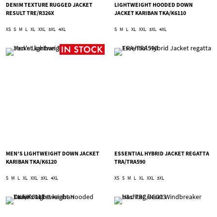
DENIM TEXTURE RUGGED JACKET
LIGHTWEIGHT HOODED DOWN
RESULT TRE/R326X
JACKET KARIBAN TKA/K6110
XS
S
M
L
XL
XXL
3XL
4XL
S
M
L
XL
XXL
3XL
4XL
MEN'S LIGHTWEIGHT DOWN JACKET
ESSENTIAL HYBRID JACKET REGATTA
KARIBAN TKA/K6120
TRA/TRA590
S
M
L
XL
XXL
3XL
4XL
XS
S
M
L
XL
XXL
3XL