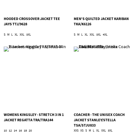
HOODED CROSSOVER JACKET TEE
MEN'S QUILTED JACKET KARIBAN
JAYS TTJ/9628
TKA/K6126
S
M
L
XL
XXL
3XL
S
M
L
XL
XXL
3XL
4XL
WOMENS KINGSLEY - STRETCH 3 IN 1
COACHER - THE UNISEX COACH
JACKET REGATTA TRA/TRA144
JACKET STANLEY/STELLA
TSA/STJU833
10
12
14
16
18
20
XXS
XS
S
M
L
XL
XXL
3XL