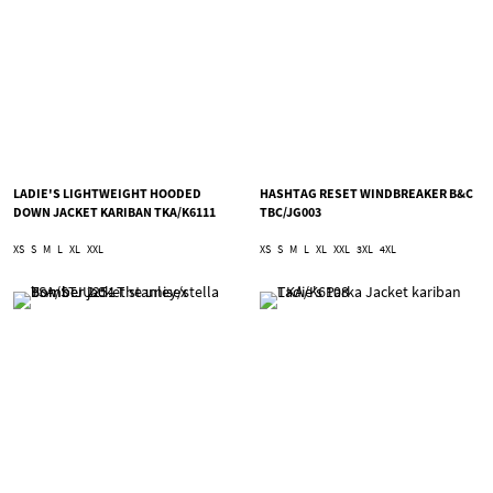
LADIE'S LIGHTWEIGHT HOODED
HASHTAG RESET WINDBREAKER B&C
DOWN JACKET KARIBAN TKA/K6111
TBC/JG003
XS
S
M
L
XL
XXL
XS
S
M
L
XL
XXL
3XL
4XL