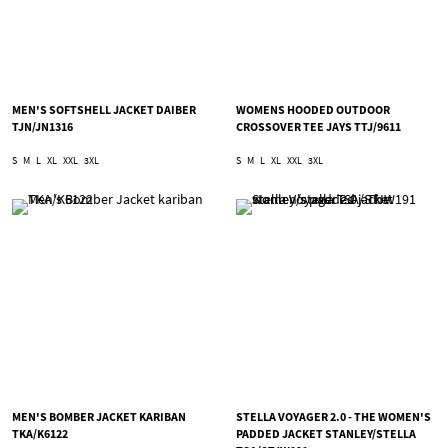
MEN'S SOFTSHELL JACKET DAIBER
WOMENS HOODED OUTDOOR
TJN/JN1316
CROSSOVER TEE JAYS TTJ/9611
S
M
L
XL
XXL
3XL
S
M
L
XL
XXL
3XL
MEN'S BOMBER JACKET KARIBAN
STELLA VOYAGER 2.0 - THE WOMEN'S
TKA/K6122
PADDED JACKET STANLEY/STELLA