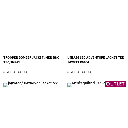
TROOPER BOMBER JACKET /MEN B&C
UNLABELED ADVENTURE JACKET TEE
TBC/JM963
JAYS TTJ/9604
S
M
L
XL
XXL
3XL
S
M
L
XL
XXL
3XL