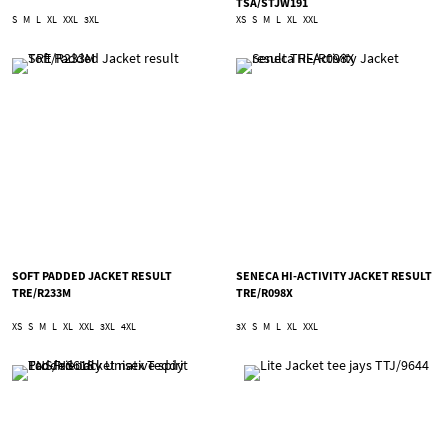
TSA/STJW191
S
M
L
XL
XXL
3XL
XS
S
M
L
XL
XXL
SOFT PADDED JACKET RESULT
SENECA HI-ACTIVITY JACKET RESULT
TRE/R233M
TRE/R098X
XS
S
M
L
XL
XXL
3XL
4XL
3X
S
M
L
XL
XXL