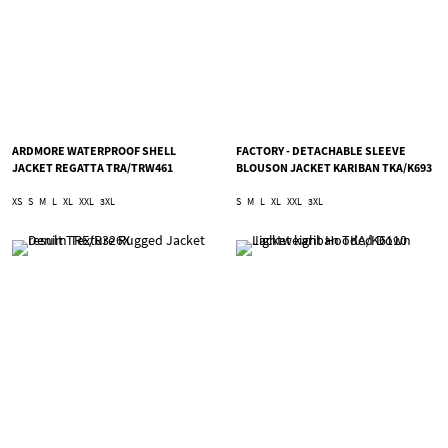
ARDMORE WATERPROOF SHELL
FACTORY - DETACHABLE SLEEVE
JACKET REGATTA TRA/TRW461
BLOUSON JACKET KARIBAN TKA/K693
XS
S
M
L
XL
XXL
3XL
S
M
L
XL
XXL
3XL