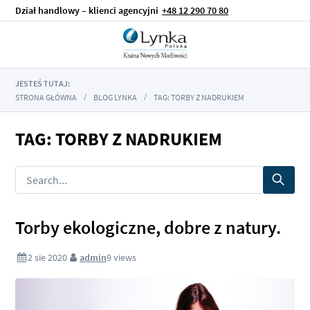
Dział handlowy – klienci agencyjni
+48 12 290 70 80
JESTEŚ TUTAJ:
STRONA GŁÓWNA
BLOG LYNKA
TAG: TORBY Z NADRUKIEM
TAG: TORBY Z NADRUKIEM
Torby ekologiczne, dobre z natury.
2 sie 2020
admin
9
views