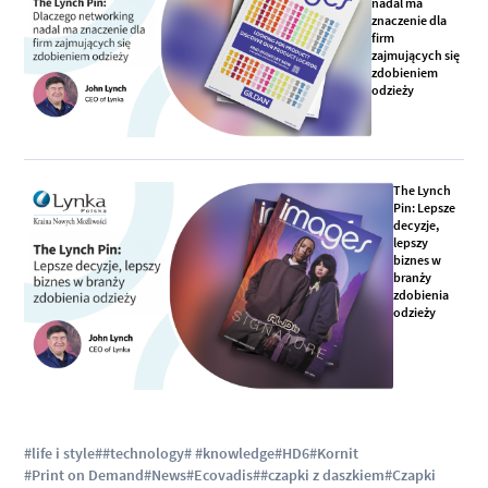
nadal ma
znaczenie dla
firm
zajmujących się
zdobieniem
odzieży
The Lynch
Pin: Lepsze
decyzje,
lepszy
biznes w
branży
zdobienia
odzieży
#life i style
##technology
# #knowledge
#HD6
#Kornit
#Print on Demand
#News
#Ecovadis
##czapki z daszkiem
#Czapki