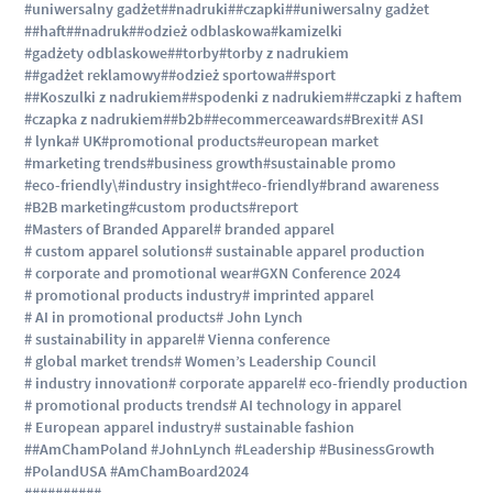
#uniwersalny gadżet
##nadruki
##czapki
##uniwersalny gadżet
##haft
##nadruk
##odzież odblaskowa
#kamizelki
#gadżety odblaskowe
##torby
#torby z nadrukiem
##gadżet reklamowy
##odzież sportowa
##sport
##Koszulki z nadrukiem
##spodenki z nadrukiem
##czapki z haftem
#czapka z nadrukiem
##b2b
##ecommerceawards
#Brexit
# ASI
# lynka
# UK
#promotional products
#european market
#marketing trends
#business growth
#sustainable promo
#eco-friendly\
#industry insight
#eco-friendly
#brand awareness
#B2B marketing
#custom products
#report
#Masters of Branded Apparel
# branded apparel
# custom apparel solutions
# sustainable apparel production
# corporate and promotional wear
#GXN Conference 2024
# promotional products industry
# imprinted apparel
# AI in promotional products
# John Lynch
# sustainability in apparel
# Vienna conference
# global market trends
# Women’s Leadership Council
# industry innovation
# corporate apparel
# eco-friendly production
# promotional products trends
# AI technology in apparel
# European apparel industry
# sustainable fashion
##AmChamPoland #JohnLynch #Leadership #BusinessGrowth
#PolandUSA #AmChamBoard2024