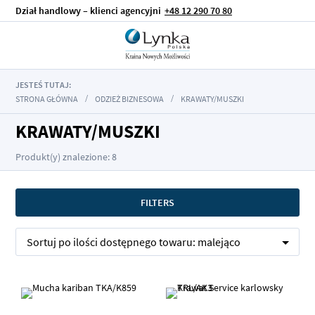
Dział handlowy – klienci agencyjni
+48 12 290 70 80
JESTEŚ TUTAJ:
STRONA GŁÓWNA
ODZIEŻ BIZNESOWA
KRAWATY/MUSZKI
KRAWATY/MUSZKI
Produkt(y) znalezione: 8
FILTERS
Sortuj po
ilości dostępnego towaru:
malejąco