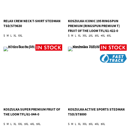
RELAX CREW NECK T-SHIRT STEDMAN
KOSZULKA ICONIC 195 RINGSPUN
TSD/ST9630
PREMIUM (RINGSPUN PREMIUM T)
FRUIT OF THE LOOM TFL/61-422-0
S
M
L
XL
XXL
S
M
L
XL
XXL
2XL
3XL
4XL
5XL
KOSZULKA SUPER PREMIUM FRUIT OF
KOSZULKA ACTIVE SPORTS STEDMAN
THE LOOM TFL/61-044-0
TSD/ST8000
S
M
L
XL
XXL
3XL
4XL
5XL
S
M
L
XL
XXL
3XL
4XL
5XL