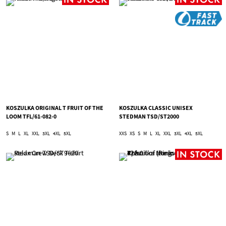
KOSZULKA ORIGINAL T FRUIT OF THE
KOSZULKA CLASSIC UNISEX
LOOM TFL/61-082-0
STEDMAN TSD/ST2000
S
M
L
XL
XXL
3XL
4XL
5XL
XXS
XS
S
M
L
XL
XXL
3XL
4XL
5XL