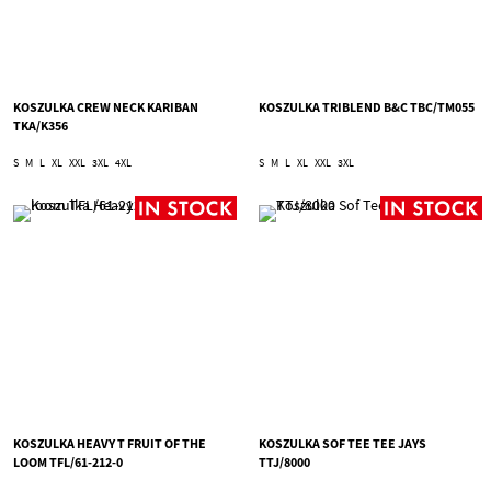
KOSZULKA CREW NECK KARIBAN
KOSZULKA TRIBLEND B&C TBC/TM055
TKA/K356
S
M
L
XL
XXL
3XL
4XL
S
M
L
XL
XXL
3XL
KOSZULKA HEAVY T FRUIT OF THE
KOSZULKA SOF TEE TEE JAYS
LOOM TFL/61-212-0
TTJ/8000