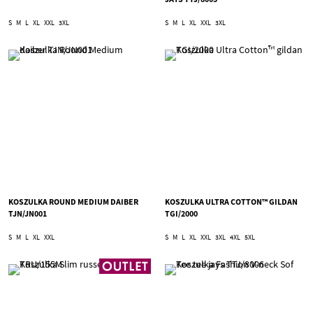
S
M
L
XL
XXL
3XL
S
M
L
XL
XXL
3XL
KOSZULKA ROUND MEDIUM DAIBER
KOSZULKA ULTRA COTTON™ GILDAN
TJN/JN001
TGI/2000
S
M
L
XL
XXL
S
M
L
XL
XXL
3XL
4XL
5XL