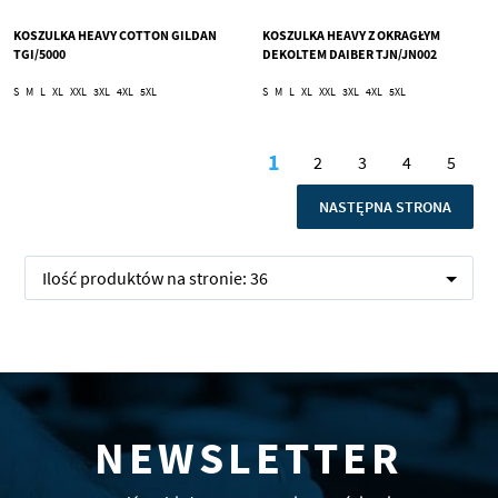
KOSZULKA HEAVY COTTON GILDAN
KOSZULKA HEAVY Z OKRAGŁYM
TGI/5000
DEKOLTEM DAIBER TJN/JN002
S
M
L
XL
XXL
3XL
4XL
5XL
S
M
L
XL
XXL
3XL
4XL
5XL
Strona
1
2
3
4
5
Aktualnie czytasz stro
Strona
Strona
Strona
Stron
STRONA
NASTĘPNA STRONA
Ilość produktów na stronie:
36
NEWSLETTER