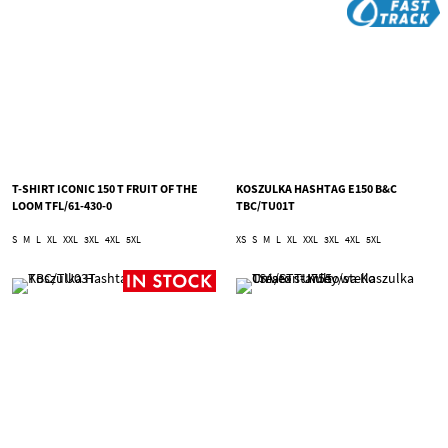
T-SHIRT ICONIC 150 T FRUIT OF THE
KOSZULKA HASHTAG E150 B&C
LOOM TFL/61-430-0
TBC/TU01T
S
M
L
XL
XXL
3XL
4XL
5XL
XS
S
M
L
XL
XXL
3XL
4XL
5XL