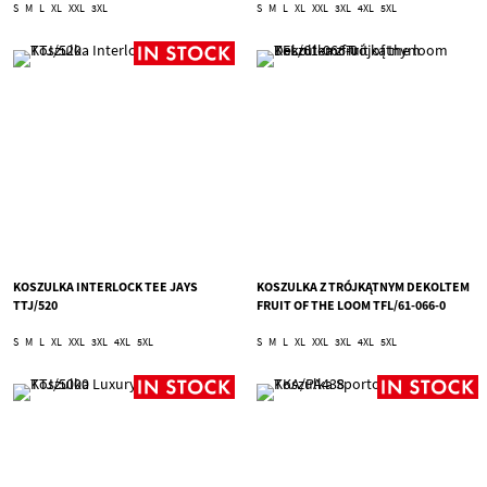
S
M
L
XL
XXL
3XL
S
M
L
XL
XXL
3XL
4XL
5XL
KOSZULKA INTERLOCK TEE JAYS
KOSZULKA Z TRÓJKĄTNYM DEKOLTEM
TTJ/520
FRUIT OF THE LOOM TFL/61-066-0
S
M
L
XL
XXL
3XL
4XL
5XL
S
M
L
XL
XXL
3XL
4XL
5XL