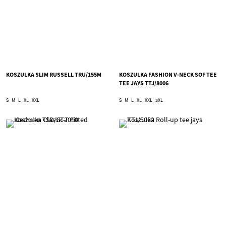
KOSZULKA SLIM RUSSELL TRU/155M
KOSZULKA FASHION V-NECK SOF TEE
TEE JAYS TTJ/8006
S
M
L
XL
XXL
S
M
L
XL
XXL
3XL