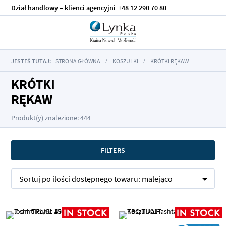
Dział handlowy – klienci agencyjni
+48 12 290 70 80
JESTEŚ TUTAJ:
STRONA GŁÓWNA
KOSZULKI
KRÓTKI RĘKAW
KRÓTKI
RĘKAW
Produkt(y) znalezione: 444
FILTERS
Sortuj po
ilości dostępnego towaru:
malejąco