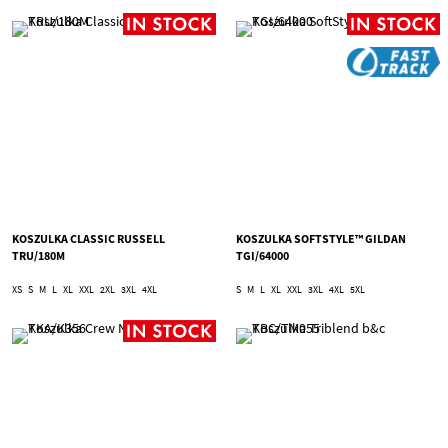
KOSZULKA CLASSIC RUSSELL
KOSZULKA SOFTSTYLE™ GILDAN
TRU/180M
TGI/64000
XS
S
M
L
XL
XXL
2XL
3XL
4XL
S
M
L
XL
XXL
3XL
4XL
5XL