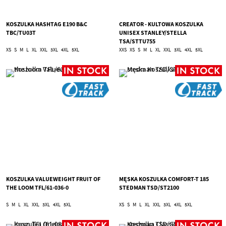
KOSZULKA HASHTAG E190 B&C
CREATOR - KULTOWA KOSZULKA
TBC/TU03T
UNISEX STANLEY/STELLA
TSA/STTU755
XS
S
M
L
XL
XXL
3XL
4XL
5XL
XXS
XS
S
M
L
XL
XXL
3XL
4XL
5XL
KOSZULKA VALUEWEIGHT FRUIT OF
MĘSKA KOSZULKA COMFORT-T 185
THE LOOM TFL/61-036-0
STEDMAN TSD/ST2100
S
M
L
XL
XXL
3XL
4XL
5XL
XS
S
M
L
XL
XXL
3XL
4XL
5XL