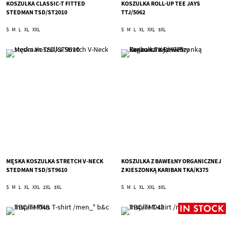
KOSZULKA CLASSIC-T FITTED
KOSZULKA ROLL-UP TEE JAYS
STEDMAN TSD/ST2010
TTJ/5062
S
M
L
XL
XXL
S
M
L
XL
XXL
3XL
MĘSKA KOSZULKA STRETCH V-NECK
KOSZULKA Z BAWEŁNY ORGANICZNEJ
STEDMAN TSD/ST9610
Z KIESZONKĄ KARIBAN TKA/K375
S
M
L
XL
XXL
2XL
3XL
S
M
L
XL
XXL
3XL