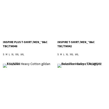
INSPIRE PLUS T-SHIRT /MEN_° B&C
INSPIRE T-SHIRT /MEN_° B&C
TBC/TM048
TBC/TM042
S
M
L
XL
XXL
3XL
S
M
L
XL
XXL
3XL