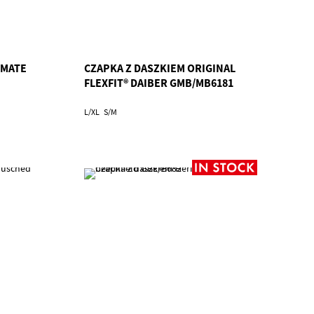
IMATE
CZAPKA Z DASZKIEM ORIGINAL
FLEXFIT® DAIBER GMB/MB6181
L/XL
S/M