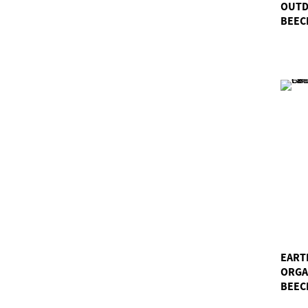
OUTD
BEEC
EART
ORGA
BEEC