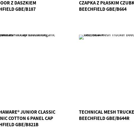
OOR Z DASZKIEM
CZAPKA Z PŁASKIM CZUB
HFIELD GBE/B187
BEECHFIELD GBE/B664
HAWARE® JUNIOR CLASSIC
TECHNICAL MESH TRUCK
NIC COTTON 6 PANEL CAP
BEECHFIELD GBE/B644R
HFIELD GBE/B821B