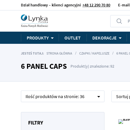
Dział handlowy – klienci agencyjni
+48 12 290 70 80
E-mail
P
PRODUKTY
OUTLET
DEKORACJE
JESTEŚ TUTAJ:
STRONA GŁÓWNA
CZAPKI / KAPELUSZE
6 PANEL 
6 PANEL CAPS
Produkt(y) znalezione: 92
Ilość produktów na stronie:
36
Sortuj
FILTRY