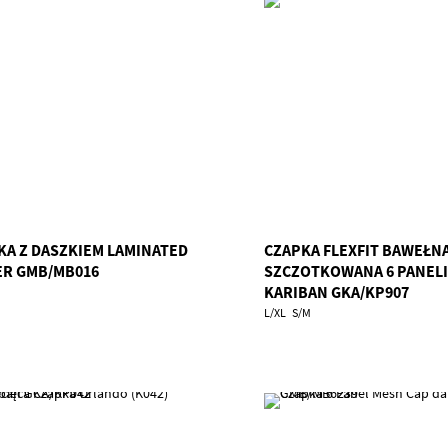
KA Z DASZKIEM LAMINATED
CZAPKA FLEXFIT BAWEŁN
ER GMB/MB016
SZCZOTKOWANA 6 PANELI
KARIBAN GKA/KP907
L/XL
S/M