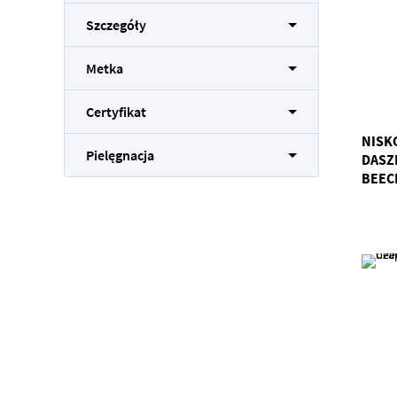
Szczegóły
Metka
Certyfikat
NISK
Pielęgnacja
DASZK
BEEC