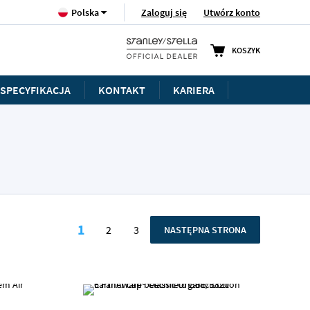
Język
Zaloguj się
Utwórz konto
Polska
KOSZYK
SPECYFIKACJA
KONTAKT
KARIERA
Strona
1
2
3
STRONA
NASTĘPNA STRONA
Aktualnie czytasz stronę
Strona
Strona