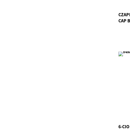
CZAP
CAP 
6-CI