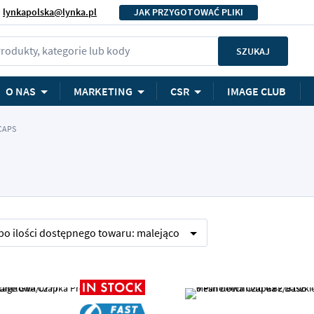
lynkapolska@lynka.pl
JAK PRZYGOTOWAĆ PLIKI
rodukty, kategorie lub kody
SZUKAJ
O NAS
MARKETING
CSR
IMAGE CLUB
CAPS
 po
ilości dostępnego towaru:
malejąco