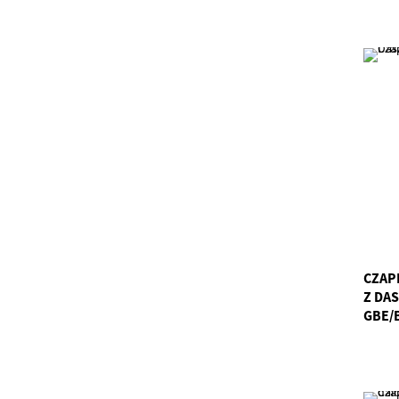
CZAP
Z DA
GBE/