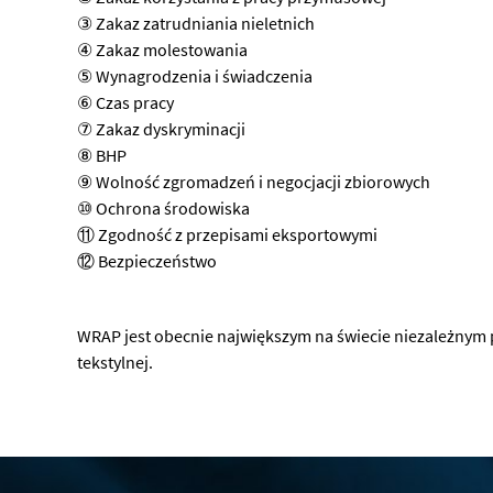
③ Zakaz zatrudniania nieletnich
④ Zakaz molestowania
⑤ Wynagrodzenia i świadczenia
⑥ Czas pracy
⑦ Zakaz dyskryminacji
⑧ BHP
⑨ Wolność zgromadzeń i negocjacji zbiorowych
⑩ Ochrona środowiska
⑪ Zgodność z przepisami eksportowymi
⑫ Bezpieczeństwo
WRAP jest obecnie największym na świecie niezależnym
tekstylnej.