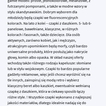
gamie modeli: proste, jednokolorowe, melanżowe, z
futrzanymi pomponami, a także w modne wzory w
stylu skandynawskim. Dobrym wyborem dla
młodzieży będą czapki we fluorescencyjnych
kolorach. Na lato z kolei – czapki z daszkiem. 5- lub 6-
panelowe, bawełniane, klasyczne, w różnych
kolorach i fasonach, także dziecięce. Dla osób
aktywnych, zarówno kobiet, jak i mężczyzn,
atrakcyjnym upominkiem będą morfy, czyli bardzo
uniwersalne produkty, które posłużą jako nakrycie
głowy, komin albo opaska. W skład naszej oferty
wchodzą także różnego rodzaju kapelusze: słomiane
lub w stylu wojskowym. Czapki to bardzo popularne
gadżety reklamowe, więc jeśli chcesz wyróżnić się na
tle innych, zainspiruj się modą retro i wybierz
klasyczny beret albo kaszkiet, ewentualnie wełnianą
czapkę z daszkiem, która w ciekawy sposób łączy
różne style. ! Wszystkie czapki wykonano z najlepszej
jakości materiałów, dlatego idealnie nadają się do