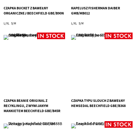
CZAPKA BUCKET Z BAWEŁNY
KAPELUSZ FISHERMAN DAIBER
ORGANICZNEJ BEECHFIELD GBE/B90N
GMB/MB012
L/XL
S/M
L/XL
S/M
CZAPKA BEANIE ORIGINAL Z
CZAPKA TYPU SLOUCH Z BAWEŁNY
RECYKLINGU, Z WYWIJANYM
HEMSEDAL BEECHFIELD GBE/B368
MANKIETEM BEECHFIELD GBE/B45R