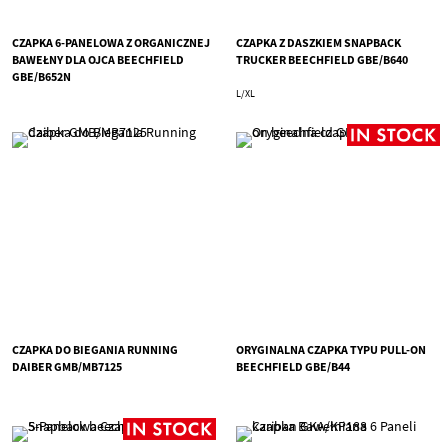
CZAPKA 6-PANELOWA Z ORGANICZNEJ
CZAPKA Z DASZKIEM SNAPBACK
BAWEŁNY DLA OJCA BEECHFIELD
TRUCKER BEECHFIELD GBE/B640
GBE/B652N
L/XL
CZAPKA DO BIEGANIA RUNNING
ORYGINALNA CZAPKA TYPU PULL-ON
DAIBER GMB/MB7125
BEECHFIELD GBE/B44