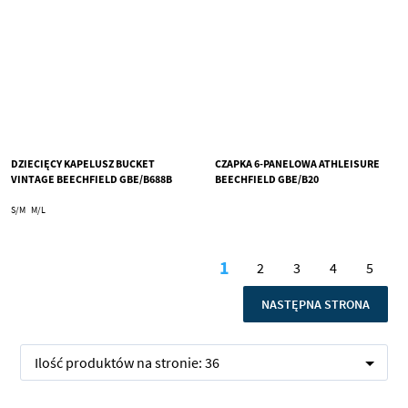
DZIECIĘCY KAPELUSZ BUCKET
CZAPKA 6-PANELOWA ATHLEISURE
VINTAGE BEECHFIELD GBE/B688B
BEECHFIELD GBE/B20
S/M
M/L
Strona
1
2
3
4
5
Aktualnie czytasz stro
Strona
Strona
Strona
Stron
STRONA
NASTĘPNA STRONA
Ilość produktów na stronie:
36