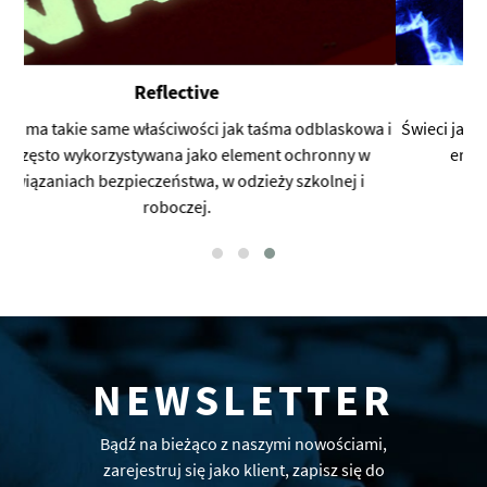
UV Glow Ink
a i
Świeci jasno w promieniach UV. Powrót do psychodelicznej
ery lat 60. Świetny efekt do dyskotek i klubów.
NEWSLETTER
Bądź na bieżąco z naszymi nowościami,
zarejestruj się jako klient, zapisz się do