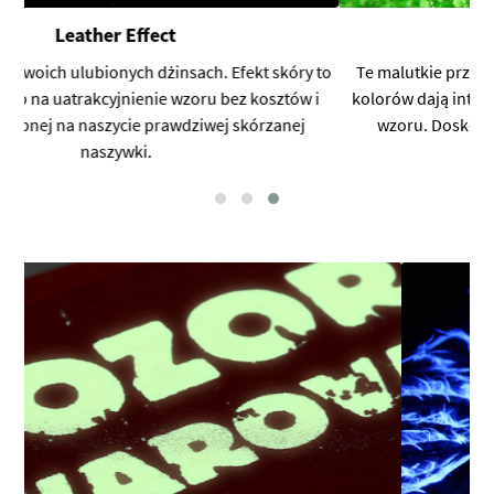
Caviar Beads
 to
Te malutkie przezroczyste kuleczki różnych rozmiarów i
i
kolorów dają intrygujący efekt na wybranych elementach
wzoru. Doskonały do tworzenia wrażenia mozaiki.