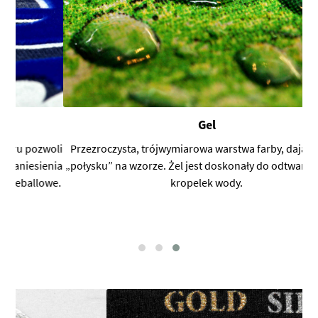
Gel
oli
Przezroczysta, trójwymiarowa warstwa farby, dająca efekt
enia
„połysku” na wzorze. Żel jest doskonały do odtwarzania np.
we.
kropelek wody.