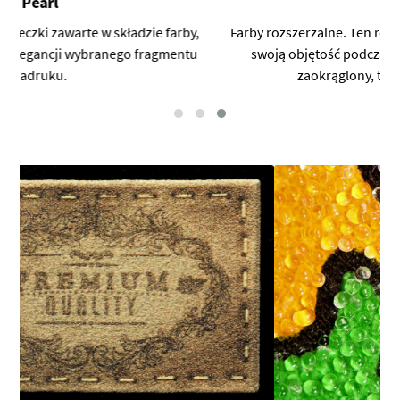
Puff
Farby rozszerzalne. Ten rodzaj farby powiększa znacząco
swoją objętość podczas wysychania, dając miękko
zaokrąglony, trójwymiarowy efekt.