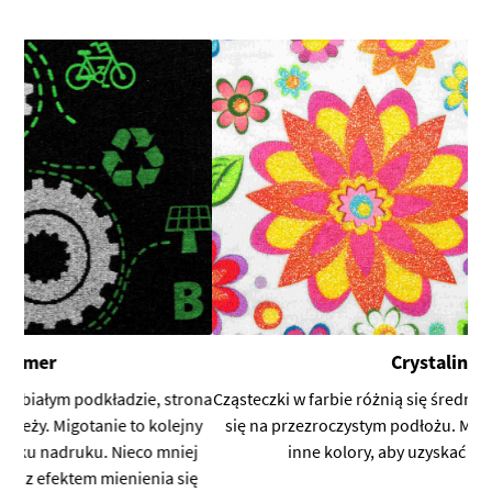
Crystalina
rona
Cząsteczki w farbie różnią się średnicą i dają efekt mienienia
ny
się na przezroczystym podłożu. Możliwość nakładania na
ej
inne kolory, aby uzyskać efekt iskrzenia.
ię