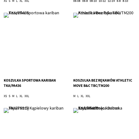
XS
S
M
L
XL
XXL
06-08
06-8
08-10
10-12
12-14
6-8
8-10
KOSZULKA SPORTOWA KARIBAN
KOSZULKA BEZ RĘKAWÓW ATHLETIC
TKA/PA436
MOVE B&C TBC/TM200
XS
S
M
L
XL
XXL
M
L
XL
XXL