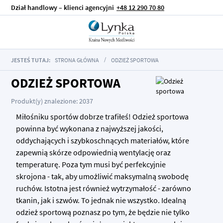
Dział handlowy – klienci agencyjni
+48 12 290 70 80
JESTEŚ TUTAJ:
STRONA GŁÓWNA
ODZIEŻ SPORTOWA
ODZIEŻ SPORTOWA
Produkt(y) znalezione: 2037
Miłośniku sportów dobrze trafiłeś! Odzież sportowa
powinna być wykonana z najwyższej jakości,
oddychających i szybkoschnących materiałów, które
zapewnią skórze odpowiednią wentylację oraz
temperaturę. Poza tym musi być perfekcyjnie
skrojona - tak, aby umożliwić maksymalną swobodę
ruchów. Istotna jest również wytrzymałość - zarówno
tkanin, jak i szwów. To jednak nie wszystko. Idealną
odzież sportową poznasz po tym, że będzie nie tylko