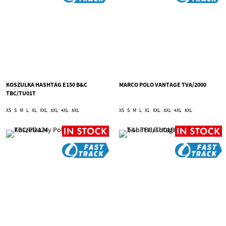
KOSZULKA HASHTAG E150 B&C
MARCO POLO VANTAGE TVA/2000
TBC/TU01T
XS
S
M
L
XL
XXL
3XL
4XL
5XL
XS
S
M
L
XL
XXL
3XL
4XL
5XL