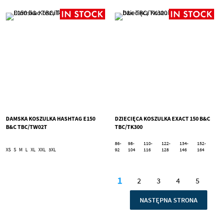
DAMSKA KOSZULKA HASHTAG E150
DZIECIĘCA KOSZULKA EXACT 150 B&C
B&C TBC/TW02T
TBC/TK300
86-
98-
110-
122-
134-
152-
XS
S
M
L
XL
XXL
3XL
92
104
116
128
146
164
Strona
1
2
3
4
5
Aktualnie czytasz stro
Strona
Strona
Strona
Stron
STRONA
NASTĘPNA STRONA