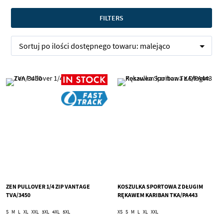
FILTERS
Sortuj po
ilości dostępnego towaru:
malejąco
ZEN PULLOVER 1/4 ZIP VANTAGE
KOSZULKA SPORTOWA Z DŁUGIM
TVA/3450
RĘKAWEM KARIBAN TKA/PA443
S
M
L
XL
XXL
3XL
4XL
5XL
XS
S
M
L
XL
XXL