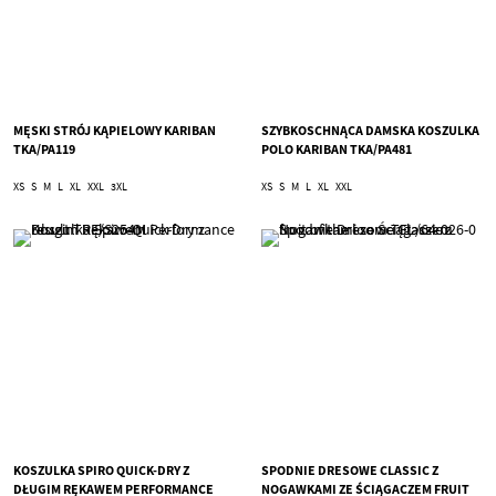
MĘSKI STRÓJ KĄPIELOWY KARIBAN
SZYBKOSCHNĄCA DAMSKA KOSZULKA
TKA/PA119
POLO KARIBAN TKA/PA481
XS
S
M
L
XL
XXL
3XL
XS
S
M
L
XL
XXL
KOSZULKA SPIRO QUICK-DRY Z
SPODNIE DRESOWE CLASSIC Z
DŁUGIM RĘKAWEM PERFORMANCE
NOGAWKAMI ZE ŚCIĄGACZEM FRUIT