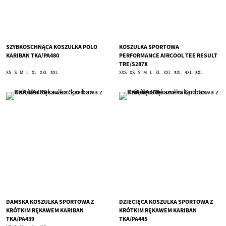
SZYBKOSCHNĄCA KOSZULKA POLO
KOSZULKA SPORTOWA
KARIBAN TKA/PA480
PERFORMANCE AIRCOOL TEE RESULT
TRE/S287X
XS
S
M
L
XL
XXL
3XL
XXS
XS
S
M
L
XL
XXL
3XL
4XL
5XL
DAMSKA KOSZULKA SPORTOWA Z
DZIECIĘCA KOSZULKA SPORTOWA Z
KRÓTKIM RĘKAWEM KARIBAN
KRÓTKIM RĘKAWEM KARIBAN
TKA/PA439
TKA/PA445