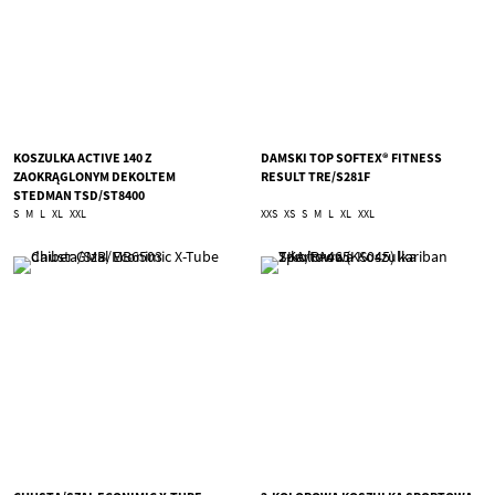
KOSZULKA ACTIVE 140 Z
DAMSKI TOP SOFTEX® FITNESS
ZAOKRĄGLONYM DEKOLTEM
RESULT TRE/S281F
STEDMAN TSD/ST8400
S
M
L
XL
XXL
XXS
XS
S
M
L
XL
XXL