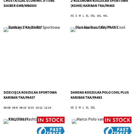
CHUSTA/SZAL ECONIMIC X-TUBE
2-KOLOROWA KOSZULKA SPORTOWA
DAIBER GMB/MB6503
(KS045) KARIBAN TKA/PA465
XS
S
M
L
XL
XXL
3XL
4XL
DZIECIĘCA KOSZULKA SPORTOWA
DAMSKA KOSZULKA POLO COOL PLUS
KARIBAN TKA/PA437
KARIBAN TKA/PA483
06-08
06-8
08-10
8/10
10-12
12-14
XS
S
M
L
XL
XXL