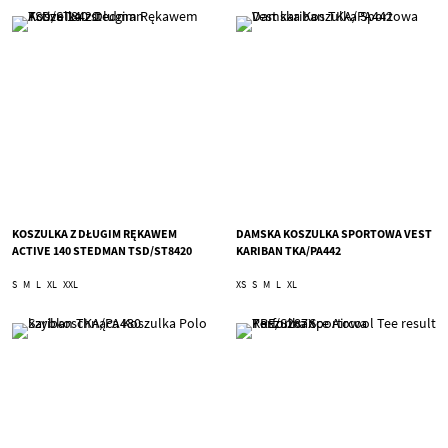
KOSZULKA Z DŁUGIM RĘKAWEM
DAMSKA KOSZULKA SPORTOWA VEST
ACTIVE 140 STEDMAN TSD/ST8420
KARIBAN TKA/PA442
S
M
L
XL
XXL
XS
S
M
L
XL