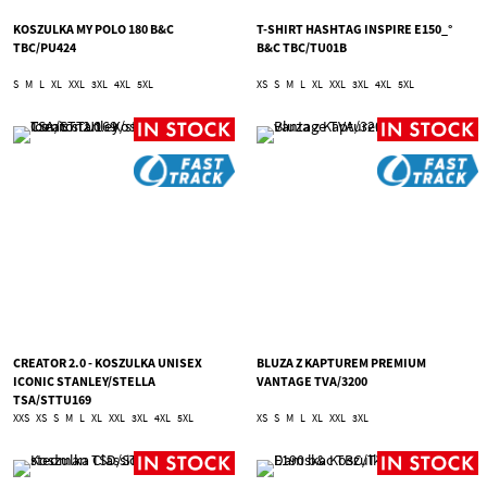
KOSZULKA MY POLO 180 B&C
T-SHIRT HASHTAG INSPIRE E150_°
TBC/PU424
B&C TBC/TU01B
S
M
L
XL
XXL
3XL
4XL
5XL
XS
S
M
L
XL
XXL
3XL
4XL
5XL
CREATOR 2.0 - KOSZULKA UNISEX
BLUZA Z KAPTUREM PREMIUM
ICONIC STANLEY/STELLA
VANTAGE TVA/3200
TSA/STTU169
XXS
XS
S
M
L
XL
XXL
3XL
4XL
5XL
XS
S
M
L
XL
XXL
3XL