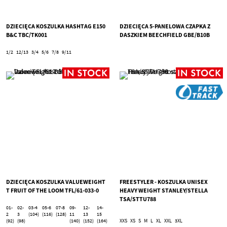
DZIECIĘCA KOSZULKA HASHTAG E150
DZIECIĘCA 5-PANELOWA CZAPKA Z
B&C TBC/TK001
DASZKIEM BEECHFIELD GBE/B10B
1/2
12/13
3/4
5/6
7/8
9/11
DZIECIĘCA KOSZULKA VALUEWEIGHT
FREESTYLER - KOSZULKA UNISEX
T FRUIT OF THE LOOM TFL/61-033-0
HEAVY WEIGHT STANLEY/STELLA
TSA/STTU788
01-
02-
03-4
05-6
07-8
09-
12-
14-
2
3
(104)
(116)
(128)
11
13
15
(92)
(98)
(140)
(152)
(164)
XXS
XS
S
M
L
XL
XXL
3XL