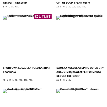
RESULT TRE/S254M
OF THE LOOM TFL/64-026-0
S
M
L
XL
XXL
XS
S
M
L
XL
XXL
2XL
3XL
SPORTOWA KOSZULKA POLO KARIBAN
DAMSKA KOSZULKA SPIRO QUICK-DRY
TKA/PA457
Z DŁUGIM RĘKAWEM PERFORMANCE
RESULT TRE/S254F
XS
S
M
L
XL
XXL
3XL
4XL
XS
S
M
L
XL