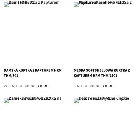
DAMSKA KURTKA Z KAPTUREM HRM
MĘSKA SOFTSHELLOWA KURTKA Z
THM/801
KAPTUREM HRM THM/1101
XS
S
M
L
XL
XXL
3XL
4XL
5XL
S
M
L
XL
XXL
3XL
4XL
5XL