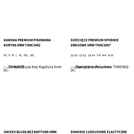
DAMSKA PREMIUM PIKOWANA
DZIECIĘCE PREMIUM SPODNIE
KURTKA HRM THM/1402
DRESOWE HRM THM/2007
XS
S
M
L
XL
XXL
3XL
12-13
11-12
13-14
7-8
8-9
9-10
UNISEX BLUZA BEZ KAPTURA HRM
DAMSKIE LUKSUSOWE ELASTYCZNE