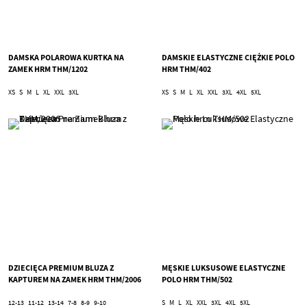
DAMSKA POLAROWA KURTKA NA
DAMSKIE ELASTYCZNE CIĘŻKIE POLO
ZAMEK HRM THM/1202
HRM THM/402
XS
S
M
L
XL
XXL
3XL
XS
S
M
L
XL
XXL
3XL
4XL
5XL
DZIECIĘCA PREMIUM BLUZA Z
MĘSKIE LUKSUSOWE ELASTYCZNE
KAPTUREM NA ZAMEK HRM THM/2006
POLO HRM THM/502
12-13
11-12
13-14
7-8
8-9
9-10
S
M
L
XL
XXL
3XL
4XL
5XL