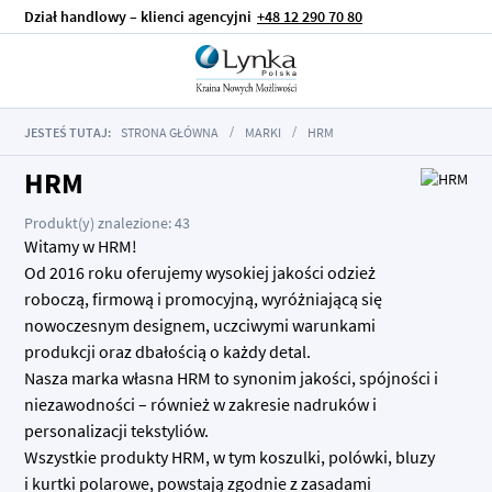
Dział handlowy – klienci agencyjni
+48 12 290 70 80
JESTEŚ TUTAJ:
STRONA GŁÓWNA
MARKI
HRM
HRM
Produkt(y) znalezione: 43
Witamy w HRM!
Od 2016 roku oferujemy wysokiej jakości odzież
roboczą, firmową i promocyjną, wyróżniającą się
nowoczesnym designem, uczciwymi warunkami
produkcji oraz dbałością o każdy detal.
Nasza marka własna HRM to synonim jakości, spójności i
niezawodności – również w zakresie nadruków i
personalizacji tekstyliów.
Wszystkie produkty HRM, w tym koszulki, polówki, bluzy
i kurtki polarowe, powstają zgodnie z zasadami