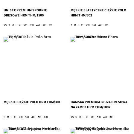
UNISEX PREMIUM SPODNIE
MĘSKIE ELASTYCZNE CIĘŻKIE POLO
DRESOWE HRM THM/1500
HRM THM/302
XS
S
M
L
XL
XXL
3XL
4XL
5XL
6XL
S
M
L
XL
XXL
3XL
4XL
5XL
MĘSKIE CIĘŻKIE POLO HRM THM/301
DAMSKA PREMIUM BLUZA DRESOWA
NA ZAMEK HRM THM/1002
S
M
L
XL
XXL
3XL
4XL
5XL
6XL
XS
S
M
L
XL
XXL
3XL
4XL
5XL