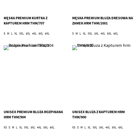
MĘSKA PREMIUM KURTKA Z
MĘSKA PREMIUM BLUZA DRESOWA NA
KAPTUREM HRM THM/707
ZAMEK HRM THM/1001
S
M
L
XL
XXL
3XL
4XL
5XL
6XL
S
M
L
XL
XXL
3XL
4XL
5XL
6XL
UNISEX PREMIUM BLUZA ROZPINANA
UNISEX BLUZA Z KAPTUREM HRM
HRM THM/904
THM/900
XS
S
M
L
XL
XXL
3XL
4XL
5XL
6XL
XS
S
M
L
XL
XXL
3XL
4XL
5XL
6XL