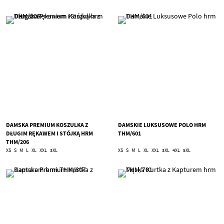
DAMSKA PREMIUM KOSZULKA Z
DAMSKIE LUKSUSOWE POLO HRM
DŁUGIM RĘKAWEM I STÓJKĄ HRM
THM/601
THM/206
XS
S
M
L
XL
XXL
3XL
XS
S
M
L
XL
XXL
3XL
4XL
5XL