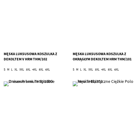
MĘSKA LUKSUSOWA KOSZULKA Z
MĘSKA LUKSUSOWA KOSZULKA Z
DEKOLTEM V HRM THM/102
OKRĄGŁYM DEKOLTEM HRM THM/101
S
M
L
XL
XXL
3XL
4XL
5XL
6XL
S
M
L
XL
XXL
3XL
4XL
5XL
6XL