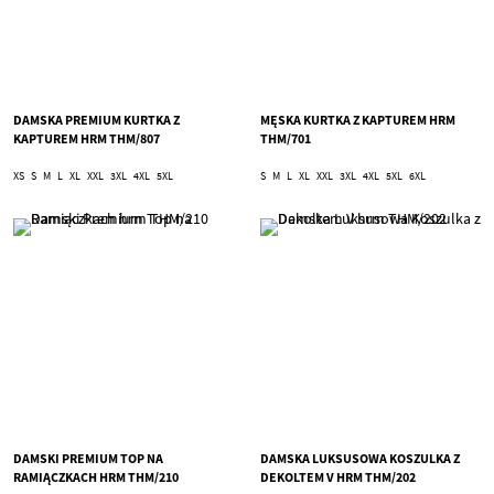
DAMSKA PREMIUM KURTKA Z
MĘSKA KURTKA Z KAPTUREM HRM
KAPTUREM HRM THM/807
THM/701
XS
S
M
L
XL
XXL
3XL
4XL
5XL
S
M
L
XL
XXL
3XL
4XL
5XL
6XL
DAMSKI PREMIUM TOP NA
DAMSKA LUKSUSOWA KOSZULKA Z
RAMIĄCZKACH HRM THM/210
DEKOLTEM V HRM THM/202