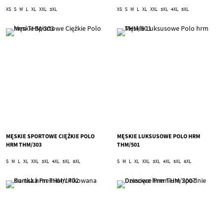
XS
S
M
L
XL
XXL
3XL
XS
S
M
L
XL
XXL
3XL
4XL
5XL
MĘSKIE SPORTOWE CIĘŻKIE POLO
MĘSKIE LUKSUSOWE POLO HRM
HRM THM/303
THM/501
S
M
L
XL
XXL
3XL
4XL
5XL
6XL
S
M
L
XL
XXL
3XL
4XL
5XL
6XL