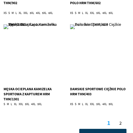
THM/902
POLO HRM THM/602
XS
S
M
L
XL
XXL
3XL
4XL
5XL
6XL
XS
S
M
L
XL
XXL
3XL
4XL
5XL
MĘSKA OCIEPLANA KAMIZELKA
DAMSKIE SPORTOWE CIĘŻKIE POLO
SPORTOWA Z KAPTUREM HRM
HRM THM/403
THM/1301
S
M
L
XL
XXL
3XL
4XL
5XL
XS
S
M
L
XL
XXL
3XL
4XL
5XL
Strona
1
2
Aktualnie
Stron