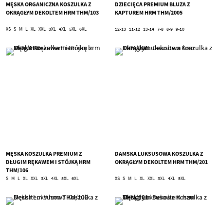
MĘSKA ORGANICZNA KOSZULKA Z
DZIECIĘCA PREMIUM BLUZA Z
OKRĄGŁYM DEKOLTEM HRM THM/103
KAPTUREM HRM THM/2005
XS
S
M
L
XL
XXL
3XL
4XL
5XL
6XL
12-13
11-12
13-14
7-8
8-9
9-10
MĘSKA KOSZULKA PREMIUM Z
DAMSKA LUKSUSOWA KOSZULKA Z
DŁUGIM RĘKAWEM I STÓJKĄ HRM
OKRĄGŁYM DEKOLTEM HRM THM/201
THM/106
S
M
L
XL
XXL
3XL
4XL
5XL
6XL
XS
S
M
L
XL
XXL
3XL
4XL
5XL