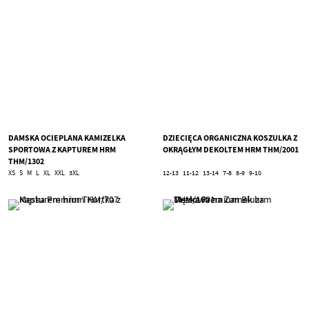
DAMSKA OCIEPLANA KAMIZELKA
DZIECIĘCA ORGANICZNA KOSZULKA Z
SPORTOWA Z KAPTUREM HRM
OKRĄGŁYM DEKOLTEM HRM THM/2001
THM/1302
XS
S
M
L
XL
XXL
3XL
12-13
11-12
13-14
7-8
8-9
9-10