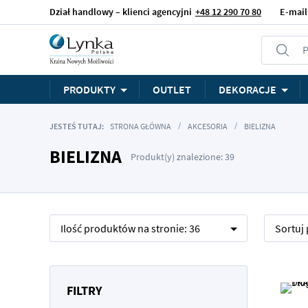
Dział handlowy – klienci agencyjni
+48 12 290 70 80
E-mail
P
PRODUKTY
OUTLET
DEKORACJE
JESTEŚ TUTAJ:
STRONA GŁÓWNA
AKCESORIA
BIELIZNA
BIELIZNA
Produkt(y) znalezione: 39
Ilość produktów na stronie:
36
Sortuj
FILTRY