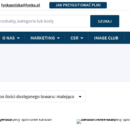
lynkapolska@lynka.pl
JAK PRZYGOTOWAĆ PLIKI
rodukty, kategorie lub kody
SZUKAJ
O NAS
MARKETING
CSR
IMAGE CLUB
 po
ilości dostępnego towaru:
malejąco