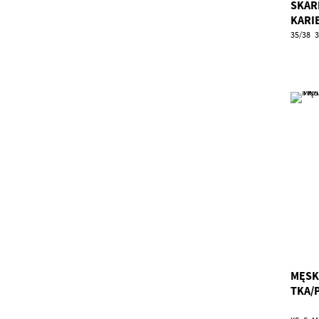
SKAR
KARI
35/38
3
MĘSK
TKA/