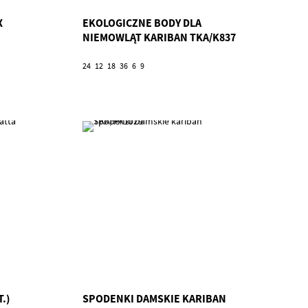
X
EKOLOGICZNE BODY DLA
NIEMOWLĄT KARIBAN TKA/K837
24
12
18
36
6
9
.)
SPODENKI DAMSKIE KARIBAN