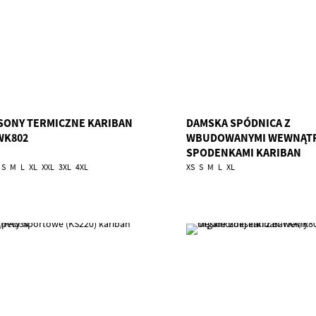
SONY TERMICZNE KARIBAN
DAMSKA SPÓDNICA Z
WK802
WBUDOWANYMI WEWNĄT
SPODENKAMI KARIBAN
TKA/PA1031
S
M
L
XL
XXL
3XL
4XL
XS
S
M
L
XL