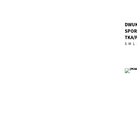
DWUK
SPOR
TKA/
S
M
L