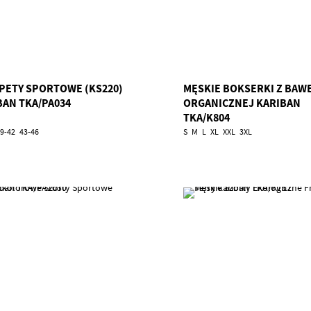
PETY SPORTOWE (KS220)
MĘSKIE BOKSERKI Z BAW
BAN TKA/PA034
ORGANICZNEJ KARIBAN
TKA/K804
9-42
43-46
S
M
L
XL
XXL
3XL