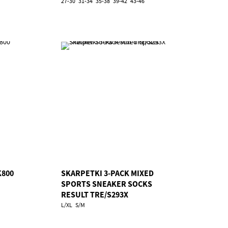
27-30
31-34
35-38
39-42
43-46
K800
SKARPETKI 3-PACK MIXED
SPORTS SNEAKER SOCKS
RESULT TRE/S293X
L/XL
S/M