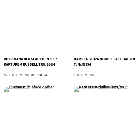
ROZPINANA BLUZA AUTHENTIC Z
DAMSKA BLUZA DOUBLEFACE DAIBER
KAPTUREM RUSSELL TRU/266M
TJN/JN354
XS
S
M
L
XL
XXL
3XL
4XL
5XL
S
M
L
XL
XXL