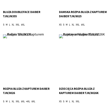
BLUZA DOUBLEFACE DAIBER
DAMSKA ROZPIA BLUZA Z KAPTUREM
TJN/JN355
DAIBER TJN/8025
S
M
L
XL
XXL
3XL
XS
S
M
L
XL
XXL
3XL
ROZPIA BLUZA Z KAPTUREM DAIBER
DZIECIĘCA ROZPIA BLUZA Z
TJN/8026
KAPTUREM DAIBER TJN/8026K
S
M
L
XL
XXL
3XL
4XL
5XL
XS
S
M
L
XL
XXL