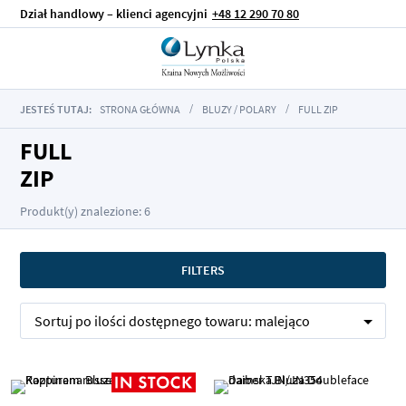
Dział handlowy – klienci agencyjni
+48 12 290 70 80
JESTEŚ TUTAJ:
STRONA GŁÓWNA
BLUZY / POLARY
FULL ZIP
FULL
ZIP
Produkt(y) znalezione: 6
FILTERS
Sortuj po
ilości dostępnego towaru:
malejąco