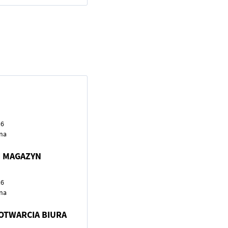
16
na
I MAGAZYN
16
na
OTWARCIA BIURA