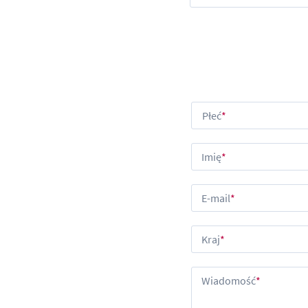
Płeć
Imię
E-mail
Kraj
Wiadomość