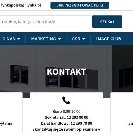
lynkapolska@lynka.pl
JAK PRZYGOTOWAĆ PLIKI
rodukty, kategorie lub kody
SZUKAJ
O NAS
MARKETING
CSR
IMAGE CLUB
KONTAKT
Biuro 8:00-16:00
Sekretariat: 12 293 80 00
pytania
Dział handlowy: 12 290 70 80
ly
Skontaktuj się ze swoim opiekunem →