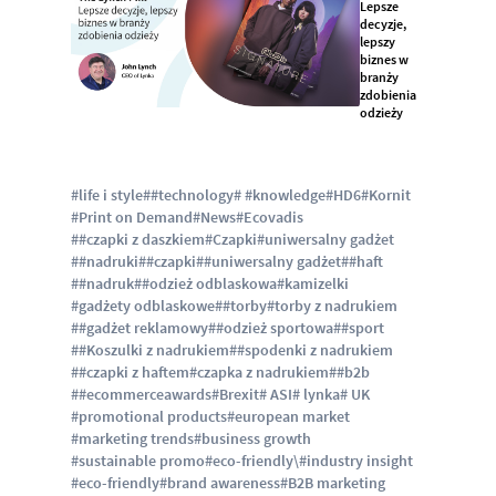
Lepsze
decyzje,
lepszy
biznes w
branży
zdobienia
odzieży
#life i style
##technology
# #knowledge
#HD6
#Kornit
#Print on Demand
#News
#Ecovadis
##czapki z daszkiem
#Czapki
#uniwersalny gadżet
##nadruki
##czapki
##uniwersalny gadżet
##haft
##nadruk
##odzież odblaskowa
#kamizelki
#gadżety odblaskowe
##torby
#torby z nadrukiem
##gadżet reklamowy
##odzież sportowa
##sport
##Koszulki z nadrukiem
##spodenki z nadrukiem
##czapki z haftem
#czapka z nadrukiem
##b2b
##ecommerceawards
#Brexit
# ASI
# lynka
# UK
#promotional products
#european market
#marketing trends
#business growth
#sustainable promo
#eco-friendly\
#industry insight
#eco-friendly
#brand awareness
#B2B marketing