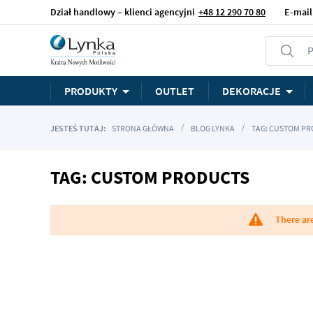
Dział handlowy – klienci agencyjni
+48 12 290 70 80
E-mail
P
PRODUKTY
OUTLET
DEKORACJE
JESTEŚ TUTAJ:
STRONA GŁÓWNA
BLOG LYNKA
TAG: CUSTOM P
TAG: CUSTOM PRODUCTS
There are