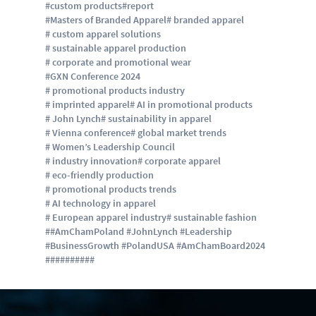
#custom products
#report
#Masters of Branded Apparel
# branded apparel
# custom apparel solutions
# sustainable apparel production
# corporate and promotional wear
#GXN Conference 2024
# promotional products industry
# imprinted apparel
# AI in promotional products
# John Lynch
# sustainability in apparel
# Vienna conference
# global market trends
# Women’s Leadership Council
# industry innovation
# corporate apparel
# eco-friendly production
# promotional products trends
# AI technology in apparel
# European apparel industry
# sustainable fashion
##AmChamPoland #JohnLynch #Leadership
#BusinessGrowth #PolandUSA #AmChamBoard2024
#
#
#
#
#
#
#
#
#
#