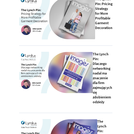
Pin: Pricing
Strategy
for More
Profitable
Garment
Decoration
The Lynch
Pin:
Dlaczego
networking
nadal ma
znaczenie
dla firm
zajmujących
się
zdobieniem
odzieży
The
Lynch
Pin: