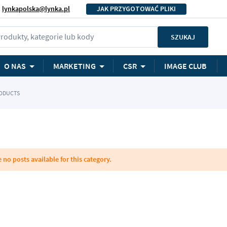
lynkapolska@lynka.pl
JAK PRZYGOTOWAĆ PLIKI
rodukty, kategorie lub kody
SZUKAJ
O NAS
MARKETING
CSR
IMAGE CLUB
RODUCTS
 no posts available for this category.