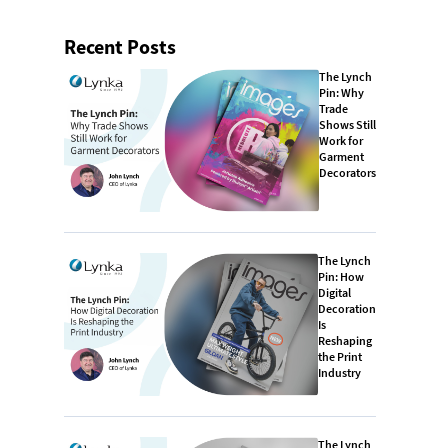
Recent Posts
The Lynch
Pin: Why
Trade
Shows Still
Work for
Garment
Decorators
The Lynch
Pin: How
Digital
Decoration
Is
Reshaping
the Print
Industry
The Lynch