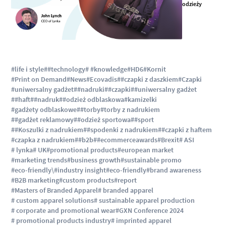
odzieży
#life i style
##technology
# #knowledge
#HD6
#Kornit
#Print on Demand
#News
#Ecovadis
##czapki z daszkiem
#Czapki
#uniwersalny gadżet
##nadruki
##czapki
##uniwersalny gadżet
##haft
##nadruk
##odzież odblaskowa
#kamizelki
#gadżety odblaskowe
##torby
#torby z nadrukiem
##gadżet reklamowy
##odzież sportowa
##sport
##Koszulki z nadrukiem
##spodenki z nadrukiem
##czapki z haftem
#czapka z nadrukiem
##b2b
##ecommerceawards
#Brexit
# ASI
# lynka
# UK
#promotional products
#european market
#marketing trends
#business growth
#sustainable promo
#eco-friendly\
#industry insight
#eco-friendly
#brand awareness
#B2B marketing
#custom products
#report
#Masters of Branded Apparel
# branded apparel
# custom apparel solutions
# sustainable apparel production
# corporate and promotional wear
#GXN Conference 2024
# promotional products industry
# imprinted apparel