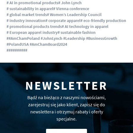
# AI in promotional products
# John Lynch
# sustainability in apparel
# Vienna conference
# global market trends
# Women’s Leadership Council
# industry innovation
# corporate apparel
# eco-friendly production
# promotional products trends
# AI technology in apparel
# European apparel industry
# sustainable fashion
##AmChamPoland #JohnLynch #Leadership #BusinessGrowth
#PolandUSA #AmChamBoard2024
#
#
#
#
#
#
#
#
#
#
NEWSLETTER
Bądź na bieżąco z naszymi nowościami,
zarejestruj się jako klient, zapisz się do
newslettera i otrzymuj rabaty i oferty
specjalne.