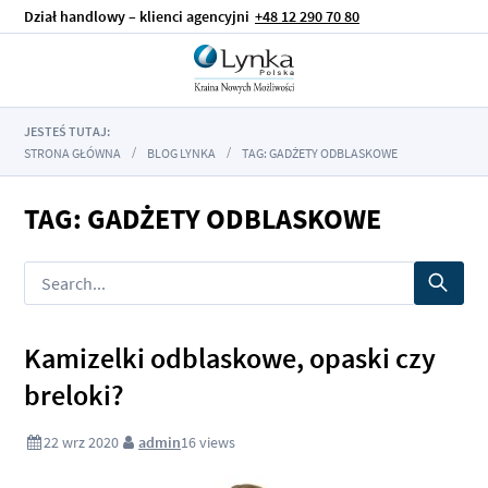
Dział handlowy – klienci agencyjni
+48 12 290 70 80
JESTEŚ TUTAJ:
STRONA GŁÓWNA
BLOG LYNKA
TAG: GADŻETY ODBLASKOWE
TAG: GADŻETY ODBLASKOWE
Kamizelki odblaskowe, opaski czy
breloki?
22 wrz 2020
admin
16
views