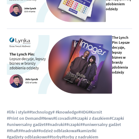
zdobieniem
odzieży
The Lynch
Pin: Lepsze
decyzje,
lepszy
biznes w
branży
zdobienia
odzieży
#life i style
##technology
# #knowledge
#HD6
#Kornit
#Print on Demand
#News
#Ecovadis
##czapki z daszkiem
#Czapki
#uniwersalny gadżet
##nadruki
##czapki
##uniwersalny gadżet
##haft
##nadruk
##odzież odblaskowa
#kamizelki
#gadżety odblaskowe
##torby
#torby z nadrukiem