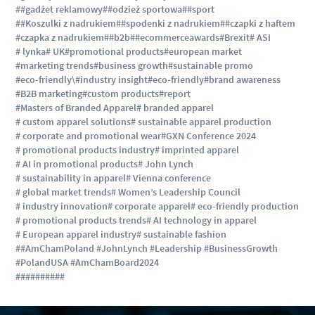
##gadżet reklamowy
##odzież sportowa
##sport
##Koszulki z nadrukiem
##spodenki z nadrukiem
##czapki z haftem
#czapka z nadrukiem
##b2b
##ecommerceawards
#Brexit
# ASI
# lynka
# UK
#promotional products
#european market
#marketing trends
#business growth
#sustainable promo
#eco-friendly\
#industry insight
#eco-friendly
#brand awareness
#B2B marketing
#custom products
#report
#Masters of Branded Apparel
# branded apparel
# custom apparel solutions
# sustainable apparel production
# corporate and promotional wear
#GXN Conference 2024
# promotional products industry
# imprinted apparel
# AI in promotional products
# John Lynch
# sustainability in apparel
# Vienna conference
# global market trends
# Women’s Leadership Council
# industry innovation
# corporate apparel
# eco-friendly production
# promotional products trends
# AI technology in apparel
# European apparel industry
# sustainable fashion
##AmChamPoland #JohnLynch #Leadership #BusinessGrowth
#PolandUSA #AmChamBoard2024
#
#
#
#
#
#
#
#
#
#