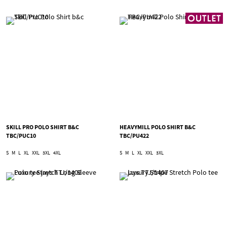
SKILL PRO POLO SHIRT B&C
HEAVYMILL POLO SHIRT B&C
TBC/PUC10
TBC/PU422
S
M
L
XL
XXL
3XL
4XL
S
M
L
XL
XXL
3XL