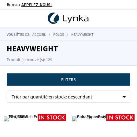
Bureau
APPELEZ-NOUS!
VOUS ÊTES ICI:
ACCUEIL
POLOS
HEAVYWEIGHT
HEAVYWEIGHT
Produit (s) trouvé (s): 129
FILTERS
Trier par
quantité en stock:
descendant