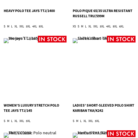
HEAVY POLO TEE JAYS TTJ/1400
POLO PIQUE 65/35 ULTRA RESISTANT
RUSSELL TRU/599M
S
M
L
XL
XXL
3XL
4XL
5XL
XS
S
M
L
XL
XXL
3XL
4XL
5XL
6XL
WOMEN'S LUXURY STRETCH POLO
LADIES' SHORT-SLEEVED POLO SHIRT
TEE JAYS TTJ/145
KARIBAN TKA/K242
S
M
L
XL
XXL
3XL
S
M
L
XL
XXL
3XL