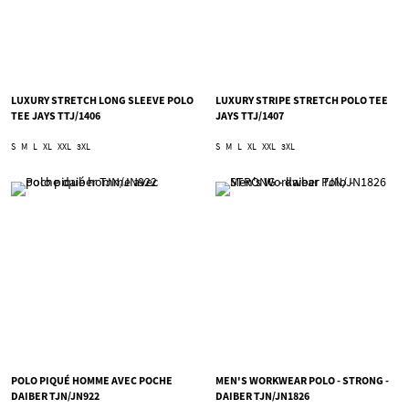
LUXURY STRETCH LONG SLEEVE POLO
LUXURY STRIPE STRETCH POLO TEE
TEE JAYS TTJ/1406
JAYS TTJ/1407
S
M
L
XL
XXL
3XL
S
M
L
XL
XXL
3XL
POLO PIQUÉ HOMME AVEC POCHE
MEN'S WORKWEAR POLO - STRONG -
DAIBER TJN/JN922
DAIBER TJN/JN1826