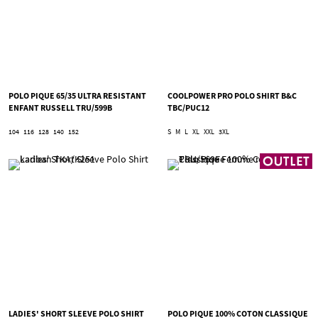
POLO PIQUE 65/35 ULTRA RESISTANT
COOLPOWER PRO POLO SHIRT B&C
ENFANT RUSSELL TRU/599B
TBC/PUC12
104
116
128
140
152
S
M
L
XL
XXL
3XL
LADIES' SHORT SLEEVE POLO SHIRT
POLO PIQUE 100% COTON CLASSIQUE