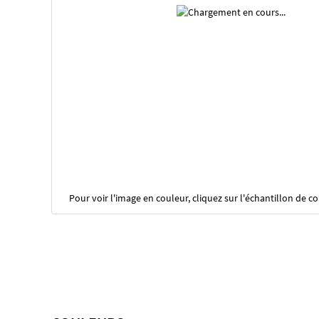
Pour voir l'image en couleur, cliquez sur l'échantillon de c
Skip
to
the
beginning
of
the
images