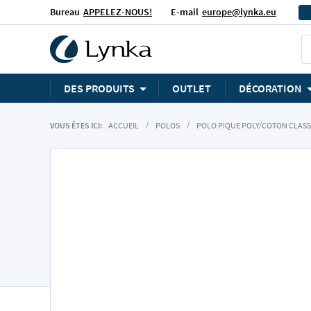
Bureau
APPELEZ-NOUS!
E-mail
europe@lynka.eu
DES PRODUITS
OUTLET
DÉCORATION
VOUS ÊTES ICI:
ACCUEIL
POLOS
POLO PIQUE POLY/COTON CLASS
Skip
to
the
end
of
the
images
gallery