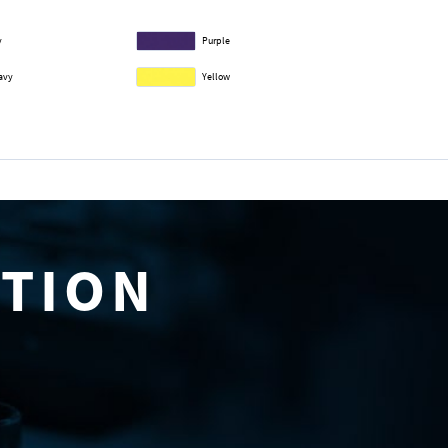
y
Purple
avy
Yellow
ATION