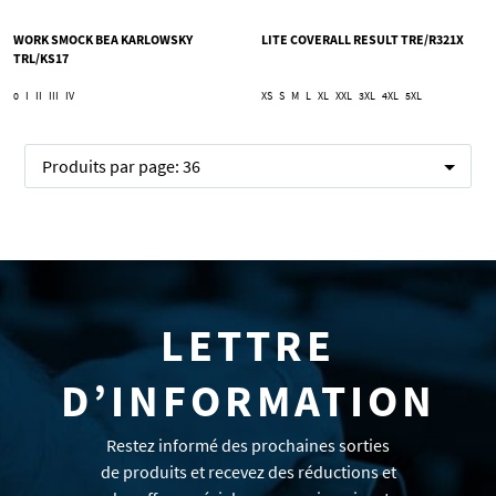
WORK SMOCK BEA KARLOWSKY
LITE COVERALL RESULT TRE/R321X
TRL/KS17
0
I
II
III
IV
XS
S
M
L
XL
XXL
3XL
4XL
5XL
Produits par page:
36
LETTRE
D’INFORMATION
Restez informé des prochaines sorties
de produits et recevez des réductions et