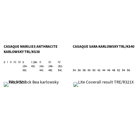
CASAQUE MARILIES ANTHRACITE
CASAQUE SARA KARLOWSKY TRL/KS40
KARLOWSKY TRL/KS38
0
I
II
III
IV
0
I (38-
II
III
IV
(34-
40)
(42-
(46-
(52-
36)
44)
48)
54)
34
36
38
40
50
42
44
46
48
52
54
56