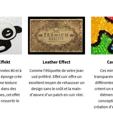
ffekt
Leather Effect
Ca
nnées 80 et à
Comme l'étiquette de votre jean
Ces mi
 éponge crée
usé préféré. Effet cuir offre un
transparen
ne texture
excellent moyen de rehausser un
différentes
é dans des
design sans le coût et la main-
créent un e
s, cet effet
d'œuvre d'un patch en cuir réel.
élément
ressortir le
concepti
création d'