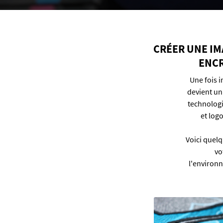
CR
ÉER UNE IM
ENCR
Une fois 
devient un
technologi
et logo
Voici quelq
vo
l'environn