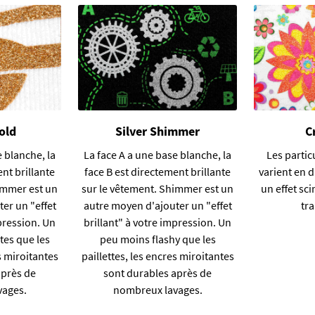
old
Silver Shimmer
C
e blanche, la
La face A a une base blanche, la
Les partic
ent brillante
face B est directement brillante
varient en 
immer est un
sur le vêtement. Shimmer est un
un effet sci
er un "effet
autre moyen d'ajouter un "effet
tr
mpression. Un
brillant" à votre impression. Un
tes que les
peu moins flashy que les
s miroitantes
paillettes, les encres miroitantes
après de
sont durables après de
vages.
nombreux lavages.