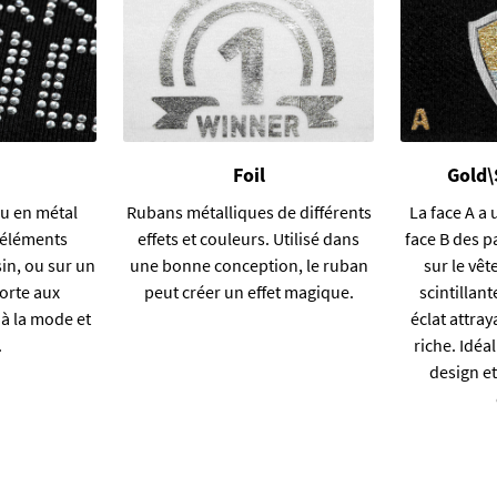
Foil
Gold\S
ou en métal
Rubans métalliques de différents
La face A a 
 éléments
effets et couleurs. Utilisé dans
face B des p
in, ou sur un
une bonne conception, le ruban
sur le vê
porte aux
peut créer un effet magique.
scintillan
à la mode et
éclat attray
.
riche. Idéa
design et