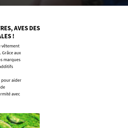
RES, AVES DES
LES !
e vêtement
. Grâce aux
vos marques
additifs
s pour aider
 de
ormité avec