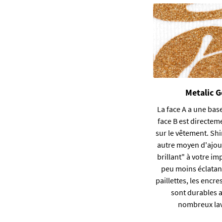
Metalic G
La face A a une bas
face B est directem
sur le vêtement. Sh
autre moyen d'ajout
brillant" à votre i
peu moins éclatan
paillettes, les encre
sont durables 
nombreux la