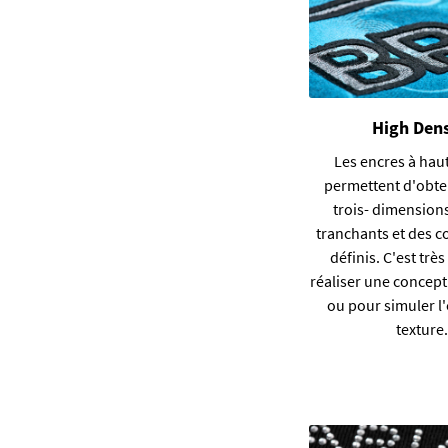
High Dens
Les e
ncres à hau
permettent d'obten
trois- dimension
tranchants et des c
définis. C'est très
réaliser une concep
ou pour simuler l'
texture