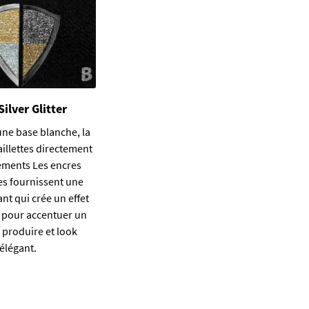
ilver Glitter
une base blanche, la
aillettes directement
tements Les encres
tes fournissent une
ant qui crée un effet
l pour accentuer un
 produire et look
élégant.