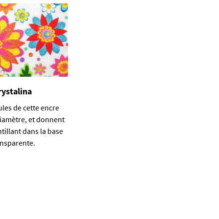
rystalina
ules de cette encre
diamètre, et donnent
ntillant dans la base
ansparente.