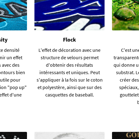
ity
Flock
te densité
L'effet de décoration avec une
C'est
une
ir un effet
structure de velours permet
transparent
s avec des
d'obtenir des résultats
qui donne un
ontours bien
intéressants et uniques. Peut
substrat. L
 utile pour
s'appliquer à la fois sur le coton
créer des
tion "pop up"
et polyestère, ainsi que sur des
spéciaux,
effet d'une
casquettes de baseball.
gouttelet
.