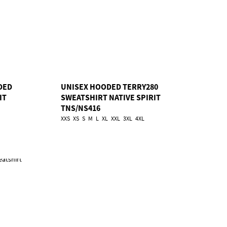
DED
UNISEX HOODED TERRY280
IT
SWEATSHIRT NATIVE SPIRIT
TNS/NS416
XXS
XS
S
M
L
XL
XXL
3XL
4XL