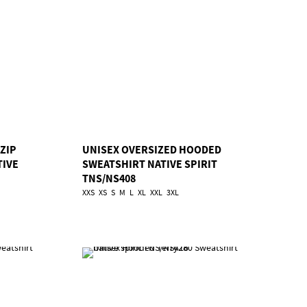
 ZIP
UNISEX OVERSIZED HOODED
TIVE
SWEATSHIRT NATIVE SPIRIT
TNS/NS408
XXS
XS
S
M
L
XL
XXL
3XL