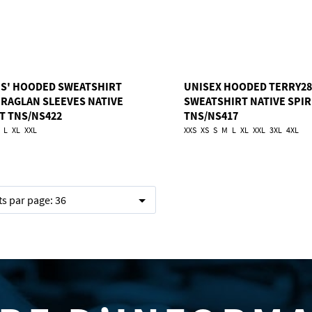
ES' HOODED SWEATSHIRT
UNISEX HOODED TERRY28
 RAGLAN SLEEVES NATIVE
SWEATSHIRT NATIVE SPIR
IT TNS/NS422
TNS/NS417
L
XL
XXL
XXS
XS
S
M
L
XL
XXL
3XL
4XL
ts par page:
36