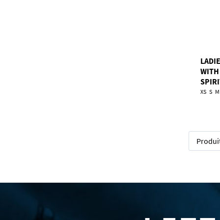
LADI
WITH
SPIR
XS
S
M
Produi