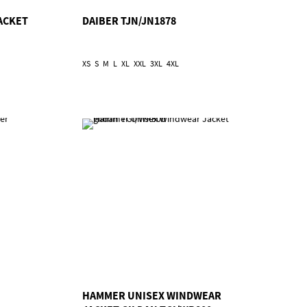
ACKET
DAIBER TJN/JN1878
XS
S
M
L
XL
XXL
3XL
4XL
HAMMER UNISEX WINDWEAR