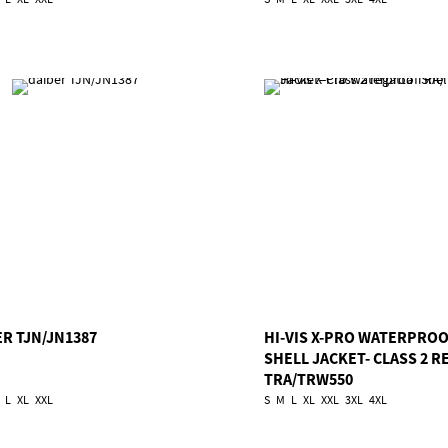
ER TJN/JN1387
HI-VIS X-PRO WATERPRO
SHELL JACKET- CLASS 2 R
TRA/TRW550
L
XL
XXL
S
M
L
XL
XXL
3XL
4XL