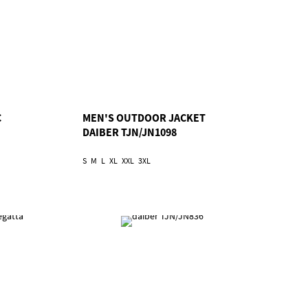
C
MEN'S OUTDOOR JACKET
DAIBER TJN/JN1098
S
M
L
XL
XXL
3XL