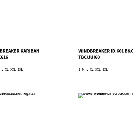
BREAKER KARIBAN
WINDBREAKER ID.601 B&
K616
TBC/JUI60
L
XL
XXL
3XL
S
M
L
XL
XXL
3XL