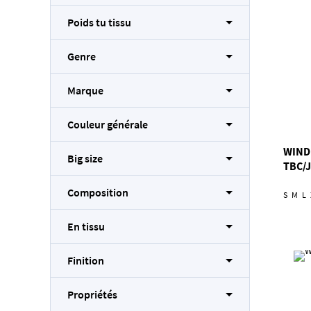
Poids tu tissu
Genre
Marque
Couleur générale
WIND
Big size
TBC/
Composition
S
M
L
En tissu
Finition
Propriétés