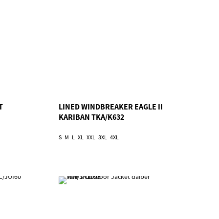
T
LINED WINDBREAKER EAGLE II
KARIBAN TKA/K632
S
M
L
XL
XXL
3XL
4XL