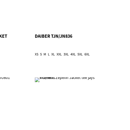
KET
DAIBER TJN/JN836
XS
S
M
L
XL
XXL
3XL
4XL
5XL
6XL