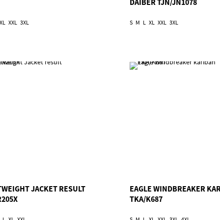
DAIBER TJN/JN1078
XL
XXL
3XL
S
M
L
XL
XXL
3XL
TWEIGHT JACKET RESULT
EAGLE WINDBREAKER KA
R205X
TKA/K687
L
XL
XXL
S
M
L
XL
XXL
3XL
4XL