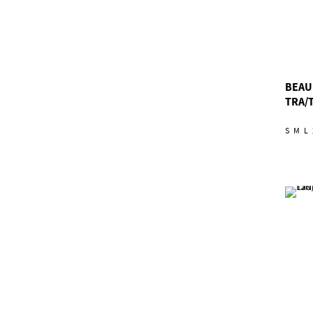
BEAU
TRA/
S
M
L