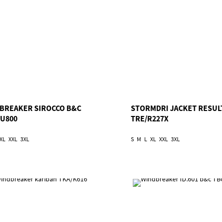
BREAKER SIROCCO B&C
STORMDRI JACKET RESUL
JU800
TRE/R227X
XL
XXL
3XL
S
M
L
XL
XXL
3XL