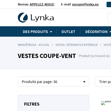
Bureau
APPELEZ-NOUS!
E-mail
europe@lynka.eu
DES PRODUITS
OUTLET
DÉCORATION
VOUS ÊTES ICI:
ACCUEIL
VESTES / VÊTEMENTS D'EXTÉRIEUR
VEST
VESTES COUPE-VENT
Produit (s) trouvé (s):
Produits par page:
36
Trier p
FILTRES