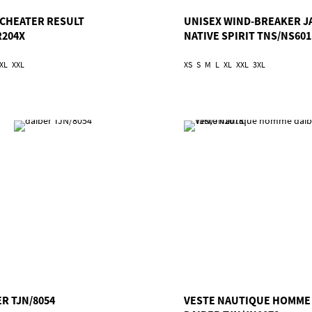
CHEATER RESULT
UNISEX WIND-BREAKER J
R204X
NATIVE SPIRIT TNS/NS601
XL
XXL
XS
S
M
L
XL
XXL
3XL
R TJN/8054
VESTE NAUTIQUE HOMME