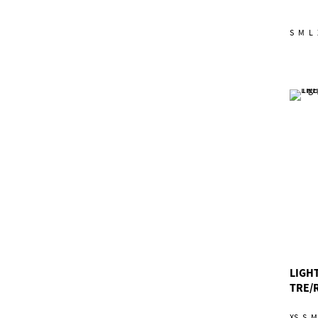
S
M
L
LIGH
TRE/
XS
S
M