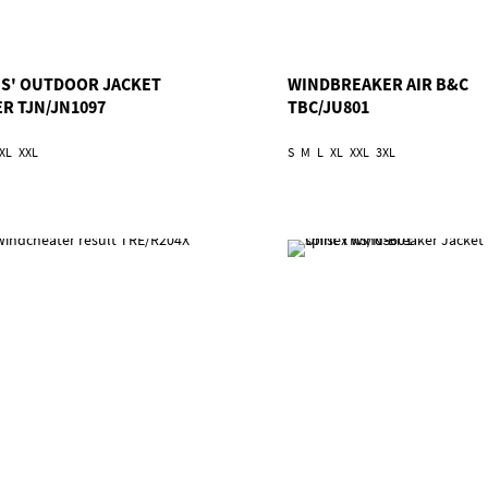
ES' OUTDOOR JACKET
WINDBREAKER AIR B&C
ER TJN/JN1097
TBC/JU801
XL
XXL
S
M
L
XL
XXL
3XL