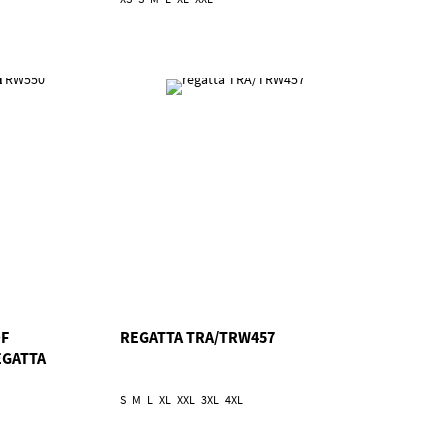
OF
REGATTA TRA/TRW457
EGATTA
S
M
L
XL
XXL
3XL
4XL