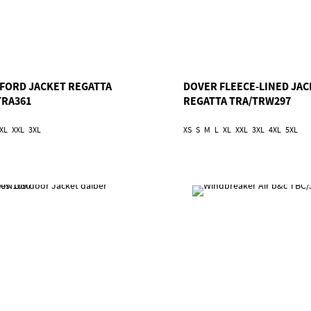
FORD JACKET REGATTA
DOVER FLEECE-LINED JAC
TRA361
REGATTA TRA/TRW297
XL
XXL
3XL
XS
S
M
L
XL
XXL
3XL
4XL
5XL