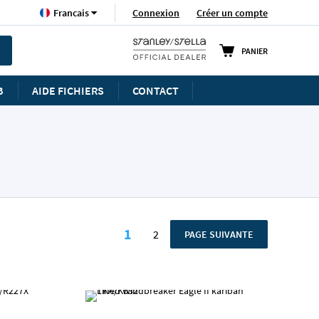
Langue
Connexion
Créer un compte
Francais
PANIER
B
AIDE FICHIERS
CONTACT
Page
1
2
PAGE
PAGE SUIVANTE
Vous lisez actuellement la pag
Page