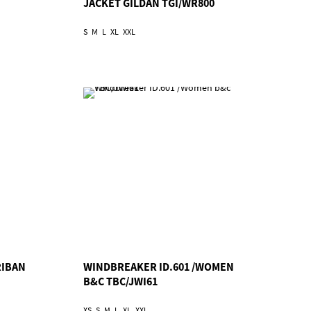
JACKET GILDAN TGI/WR800
S
M
L
XL
XXL
RIBAN
WINDBREAKER ID.601 /WOMEN
B&C TBC/JWI61
XS
S
M
L
XL
XXL