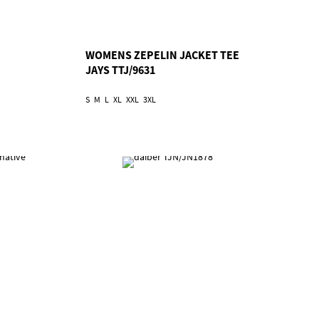
WOMENS ZEPELIN JACKET TEE
JAYS TTJ/9631
S
M
L
XL
XXL
3XL