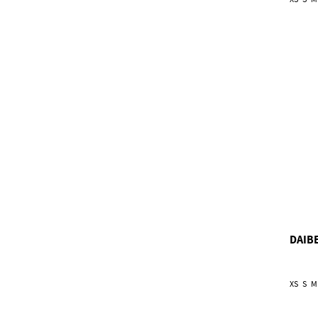
DAIB
XS
S
M