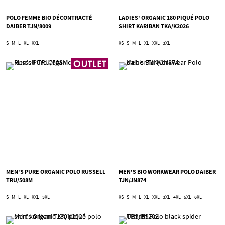
POLO FEMME BIO DÉCONTRACTÉ
LADIES' ORGANIC 180 PIQUÉ POLO
DAIBER TJN/8009
SHIRT KARIBAN TKA/K2026
S
M
L
XL
XXL
XS
S
M
L
XL
XXL
3XL
MEN'S PURE ORGANIC POLO RUSSELL
MEN'S BIO WORKWEAR POLO DAIBER
TRU/508M
TJN/JN874
S
M
L
XL
XXL
3XL
XS
S
M
L
XL
XXL
3XL
4XL
5XL
6XL