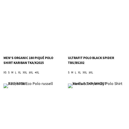
MEN'S ORGANIC 180 PIQUÉ POLO
ULTRAFIT POLO BLACK SPIDER
SHIRT KARIBAN TKA/K2025
TBS/BS202
XS
S
M
L
XL
XXL
3XL
4XL
S
M
L
XL
XXL
3XL