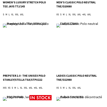
WOMEN'S LUXURY STRETCH POLO
MEN'S CLASSIC POLO NEUTRAL
TEE JAYS TTJ/145
TNE/O20080
S
M
L
XL
XXL
3XL
XS
S
M
L
XL
XXL
3XL
4XL
5XL
PREPSTER 2.0 - THE UNISEX POLO
LADIES CLASSIC POLO NEUTRAL
STANLEY/STELLA TSA/STPU222
TNE/O22980
XXS
XS
S
M
L
XL
XXL
3XL
4XL
5XL
XS
S
M
L
XL
XXL
3XL