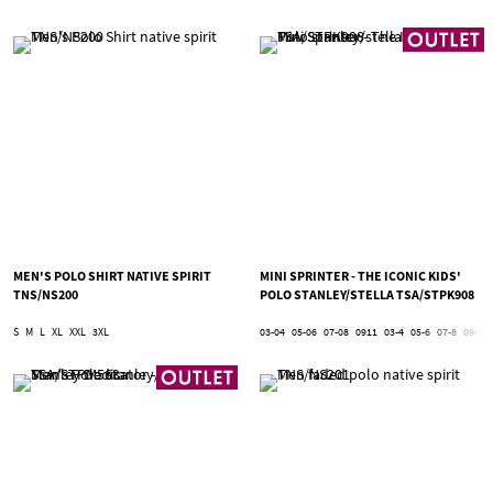
MEN'S POLO SHIRT NATIVE SPIRIT
MINI SPRINTER - THE ICONIC KIDS'
TNS/NS200
POLO STANLEY/STELLA TSA/STPK908
S
M
L
XL
XXL
3XL
03-04
05-06
07-08
0911
03-4
05-6
07-8
09-11