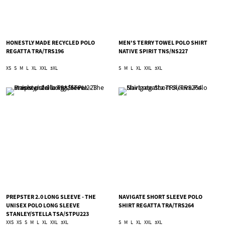
HONESTLY MADE RECYCLED POLO
MEN'S TERRY TOWEL POLO SHIRT
REGATTA TRA/TRS196
NATIVE SPIRIT TNS/NS227
XS
S
M
L
XL
XXL
3XL
S
M
L
XL
XXL
3XL
PREPSTER 2.0 LONG SLEEVE - THE
NAVIGATE SHORT SLEEVE POLO
UNISEX POLO LONG SLEEVE
SHIRT REGATTA TRA/TRS264
STANLEY/STELLA TSA/STPU223
XXS
XS
S
M
L
XL
XXL
3XL
S
M
L
XL
XXL
3XL