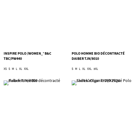
INSPIRE POLO /WOMEN_° B&C
POLO HOMME BIO DÉCONTRACTÉ
TBC/PW440
DAIBER TJN/8010
XS
S
M
L
XL
XXL
S
M
L
XL
XXL
3XL