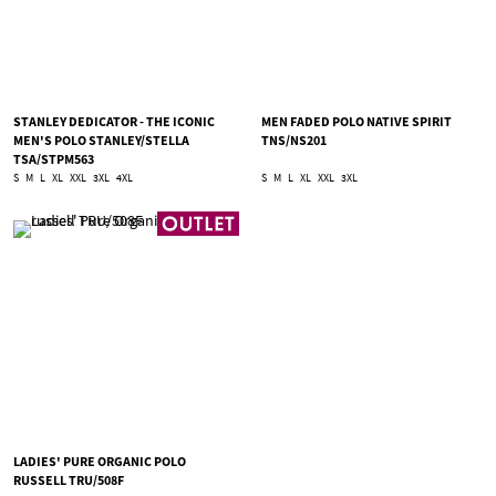
STANLEY DEDICATOR - THE ICONIC
MEN FADED POLO NATIVE SPIRIT
MEN'S POLO STANLEY/STELLA
TNS/NS201
TSA/STPM563
S
M
L
XL
XXL
3XL
4XL
S
M
L
XL
XXL
3XL
LADIES' PURE ORGANIC POLO
RUSSELL TRU/508F