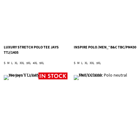
LUXURY STRETCH POLO TEE JAYS
INSPIRE POLO /MEN_° B&C TBC/PM430
TTJ/1405
S
M
L
XL
XXL
3XL
4XL
5XL
S
M
L
XL
XXL
3XL