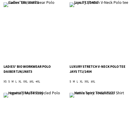
LADIES' BIO WORKWEAR POLO
LUXURY STRETCH V-NECK POLO TEE
DAIBER TJN/JN873
JAYS TTJ/1404
XS
S
M
L
XL
XXL
3XL
4XL
S
M
L
XL
XXL
3XL