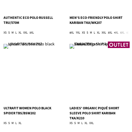
AUTHENTIC ECO POLO RUSSELL
MEN'S ECO-FRIENDLY POLO SHIRT
TRU/570M
KARIBAN TKA/WK207
XS
S
M
L
XL
XXL
3XL
8XL
7XL
XS
S
M
L
XL
XXL
3XL
4XL
5XL
6XL
ULTRAFIT WOMEN POLO BLACK
LADIES' ORGANIC PIQUÉ SHORT
SPIDER TBS/BSW202
SLEEVE POLO SHIRT KARIBAN
TKA/K210
XS
S
M
L
XL
XS
S
M
L
XL
XXL