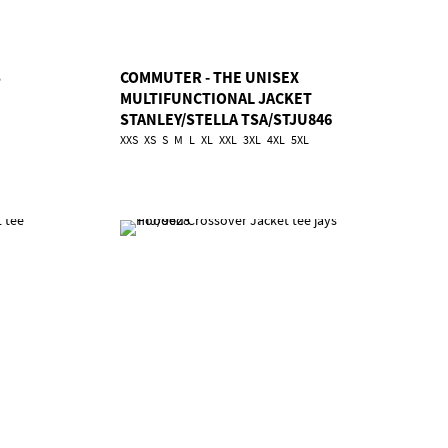
S
COMMUTER - THE UNISEX
MULTIFUNCTIONAL JACKET
STANLEY/STELLA TSA/STJU846
XXS
XS
S
M
L
XL
XXL
3XL
4XL
5XL