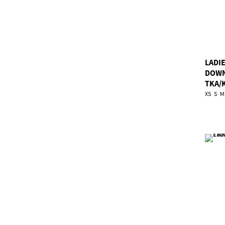
LADI
DOWN
TKA/
XS
S
M