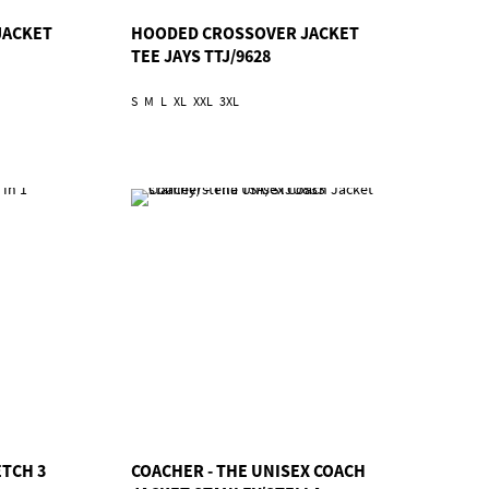
JACKET
HOODED CROSSOVER JACKET
TEE JAYS TTJ/9628
S
M
L
XL
XXL
3XL
ETCH 3
COACHER - THE UNISEX COACH