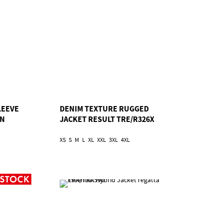
LEEVE
DENIM TEXTURE RUGGED
AN
JACKET RESULT TRE/R326X
XS
S
M
L
XL
XXL
3XL
4XL