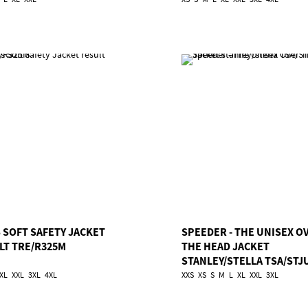
 SOFT SAFETY JACKET
SPEEDER - THE UNISEX O
LT TRE/R325M
THE HEAD JACKET
STANLEY/STELLA TSA/STJ
XL
XXL
3XL
4XL
XXS
XS
S
M
L
XL
XXL
3XL