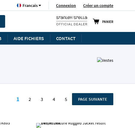
Langue
Connexion
Créer un compte
Francais
PANIER
B
AIDE FICHIERS
CONTACT
Page
1
2
3
4
5
PAGE
PAGE SUIVANTE
Vous lisez actuellement la page
Page
Page
Page
Page