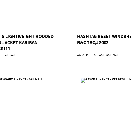
E'S LIGHTWEIGHT HOODED
HASHTAG RESET WINDBR
 JACKET KARIBAN
B&C TBC/JG003
K6111
L
XL
XXL
XS
S
M
L
XL
XXL
3XL
4XL