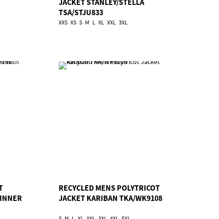
JACKET STANLEY/STELLA
TSA/STJU833
XXS
XS
S
M
L
XL
XXL
3XL
T
RECYCLED MENS POLYTRICOT
 INNER
JACKET KARIBAN TKA/WK9108
S
M
L
XL
XXL
3XL
4XL
5XL