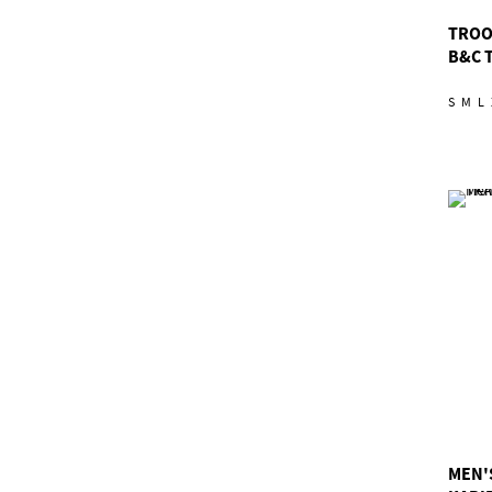
TROO
B&C 
S
M
L
MEN'