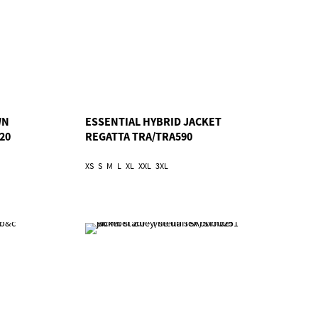
WN
ESSENTIAL HYBRID JACKET
20
REGATTA TRA/TRA590
XS
S
M
L
XL
XXL
3XL