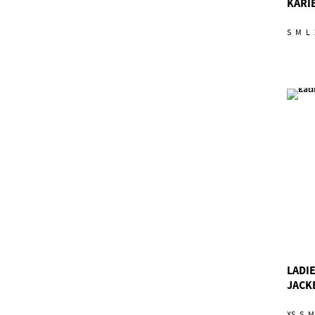
KARI
S
M
L
LADI
JACK
XS
S
M