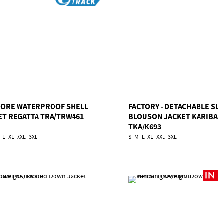
ORE WATERPROOF SHELL
FACTORY - DETACHABLE S
ET REGATTA TRA/TRW461
BLOUSON JACKET KARIB
TKA/K693
L
XL
XXL
3XL
S
M
L
XL
XXL
3XL