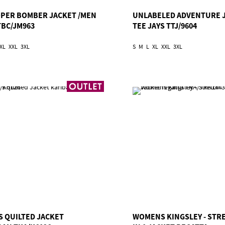
PER BOMBER JACKET /MEN
UNLABELED ADVENTURE 
TBC/JM963
TEE JAYS TTJ/9604
XL
XXL
3XL
S
M
L
XL
XXL
3XL
S QUILTED JACKET
WOMENS KINGSLEY - STR