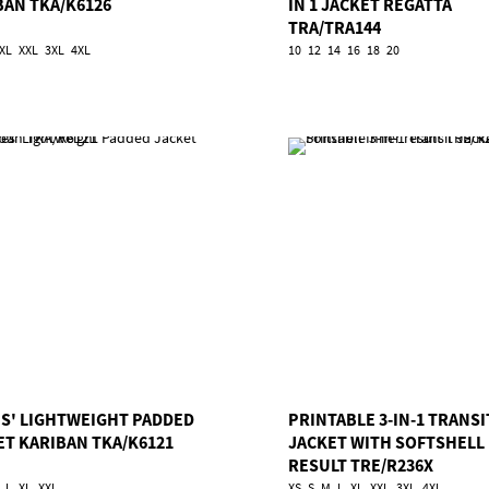
BAN TKA/K6126
IN 1 JACKET REGATTA
TRA/TRA144
XL
XXL
3XL
4XL
10
12
14
16
18
20
ES' LIGHTWEIGHT PADDED
PRINTABLE 3-IN-1 TRANSI
ET KARIBAN TKA/K6121
JACKET WITH SOFTSHELL
RESULT TRE/R236X
L
XL
XXL
XS
S
M
L
XL
XXL
3XL
4XL