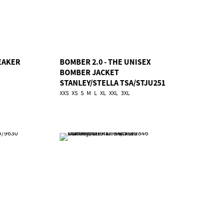
EAKER
BOMBER 2.0 - THE UNISEX
BOMBER JACKET
STANLEY/STELLA TSA/STJU251
XXS
XS
S
M
L
XL
XXL
3XL