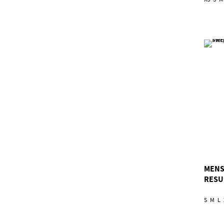
MENS
RESU
S
M
L