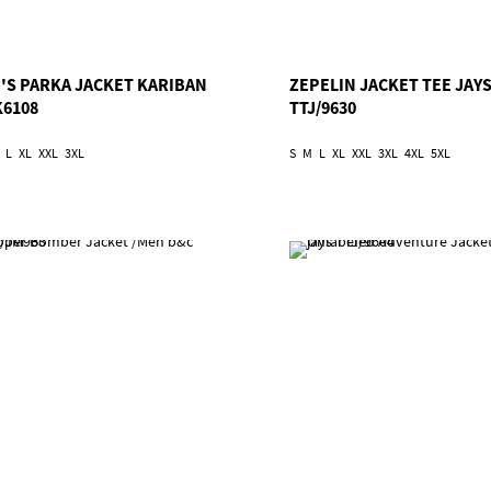
E'S PARKA JACKET KARIBAN
ZEPELIN JACKET TEE JAY
K6108
TTJ/9630
L
XL
XXL
3XL
S
M
L
XL
XXL
3XL
4XL
5XL