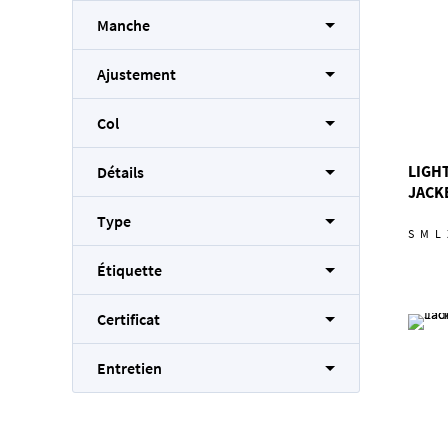
Manche
Ajustement
Col
LIGH
Détails
JACK
Type
S
M
L
Étiquette
Certificat
Entretien