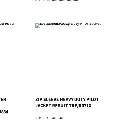
VER
ZIP SLEEVE HEAVY DUTY PILOT
JACKET RESULT TRE/R071X
U834
S
M
L
XL
XXL
3XL