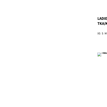
LADI
TKA/
XS
S
M