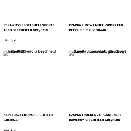
RĘKAWICZKI SOFTSHELL SPORTS
CZAPKA ZIMOWA MULTI-SPORT FAN
TECH BEECHFIELD GBE/B310
BEECHFIELD GBE/B474R
L/XL
S/M
KAPELUSZ FEDORA BEECHFIELD
CZAPKA TRUCKER Z ORGANICZNEJ
GBE/B630
BAWEŁNY BEECHFIELD GBE/B60N
L/XL
S/M