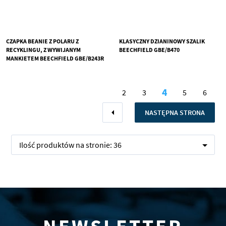
CZAPKA BEANIE Z POLARU Z
KLASYCZNY DZIANINOWY SZALIK
RECYKLINGU, Z WYWIJANYM
BEECHFIELD GBE/B470
MANKIETEM BEECHFIELD GBE/B243R
Strona
4
2
3
5
6
Aktualnie czy
Strona
Strona
Strona
Stron
Strona
Poprzednie
STRONA
NASTĘPNA STRONA
Ilość produktów na stronie:
36