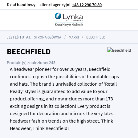
Dział handlowy – klienci agencyjni
+48 12 290 70 80
JESTEŚ TUTAJ:
STRONA GŁÓWNA
MARKI
BEECHFIELD
BEECHFIELD
Produkt(y) znalezione: 245
A headwear pioneer for over 20 years, Beechfield
continues to push the possibilities of brandable caps
and hats. The brand’s unrivalled collection of ‘Retail
Ready’ styles is guaranteed to add value to your
product offering, and now includes more than 173
exciting designs in its collection! Every product is
designed for decoration and mirrors the very latest
headwear fashion trends on the high street. Think
Headwear, Think Beechfield!