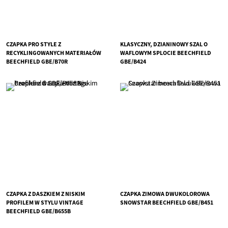
CZAPKA PRO STYLE Z
KLASYCZNY, DZIANINOWY SZAL O
RECYKLINGOWANYCH MATERIAŁÓW
WAFLOWYM SPLOCIE BEECHFIELD
BEECHFIELD GBE/B70R
GBE/B424
CZAPKA Z DASZKIEM Z NISKIM
CZAPKA ZIMOWA DWUKOLOROWA
PROFILEM W STYLU VINTAGE
SNOWSTAR BEECHFIELD GBE/B451
BEECHFIELD GBE/B655B