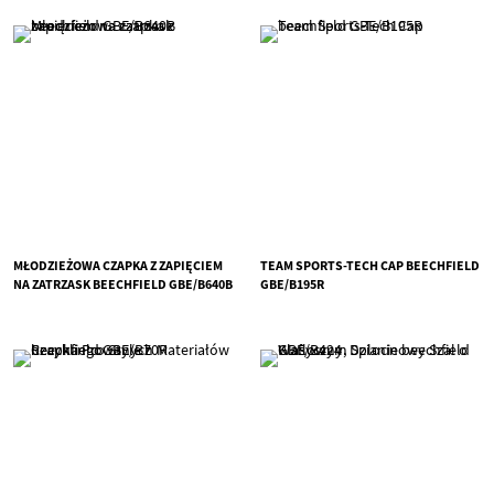
MŁODZIEŻOWA CZAPKA Z ZAPIĘCIEM
TEAM SPORTS-TECH CAP BEECHFIELD
NA ZATRZASK BEECHFIELD GBE/B640B
GBE/B195R