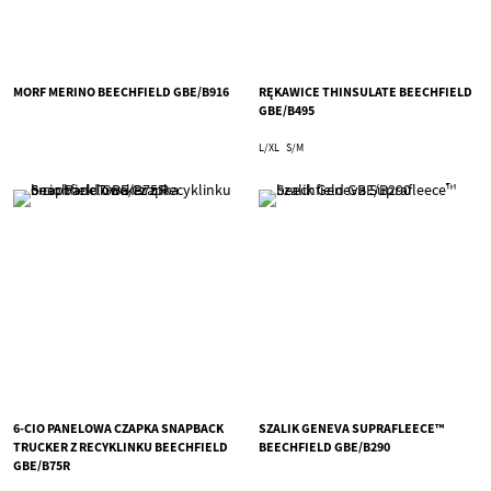
MORF MERINO BEECHFIELD GBE/B916
RĘKAWICE THINSULATE BEECHFIELD
GBE/B495
L/XL
S/M
6-CIO PANELOWA CZAPKA SNAPBACK
SZALIK GENEVA SUPRAFLEECE™
TRUCKER Z RECYKLINKU BEECHFIELD
BEECHFIELD GBE/B290
GBE/B75R