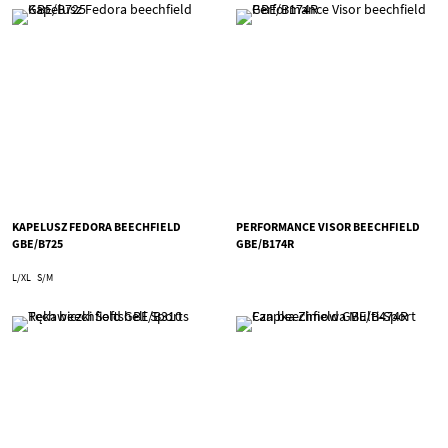
KAPELUSZ FEDORA BEECHFIELD
PERFORMANCE VISOR BEECHFIELD
GBE/B725
GBE/B174R
L/XL
S/M