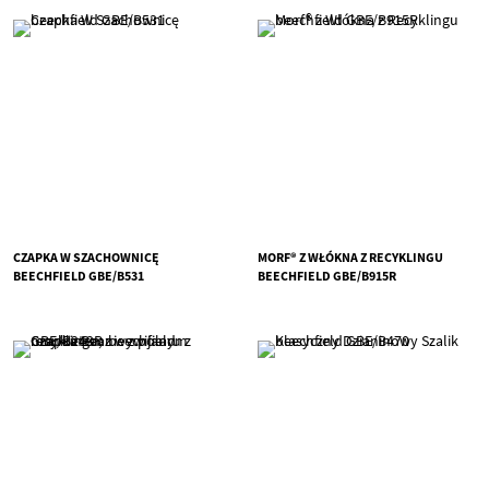
CZAPKA W SZACHOWNICĘ
MORF® Z WŁÓKNA Z RECYKLINGU
BEECHFIELD GBE/B531
BEECHFIELD GBE/B915R