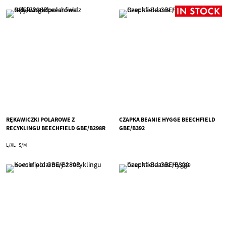
RĘKAWICZKI POLAROWE Z
CZAPKA BEANIE HYGGE BEECHFIELD
RECYKLINGU BEECHFIELD GBE/B298R
GBE/B392
L/XL
S/M