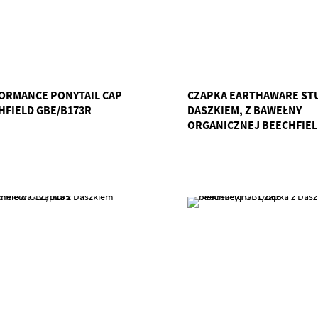
ORMANCE PONYTAIL CAP
CZAPKA EARTHAWARE STU
HFIELD GBE/B173R
DASZKIEM, Z BAWEŁNY
ORGANICZNEJ BEECHFIE
GBE/B26N