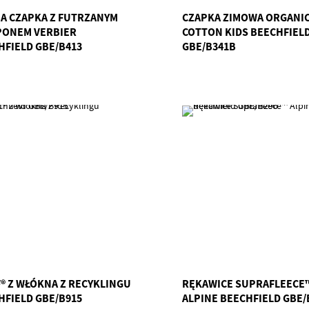
A CZAPKA Z FUTRZANYM
CZAPKA ZIMOWA ORGANI
ONEM VERBIER
COTTON KIDS BEECHFIEL
HFIELD GBE/B413
GBE/B341B
® Z WŁÓKNA Z RECYKLINGU
RĘKAWICE SUPRAFLEECE
HFIELD GBE/B915
ALPINE BEECHFIELD GBE/