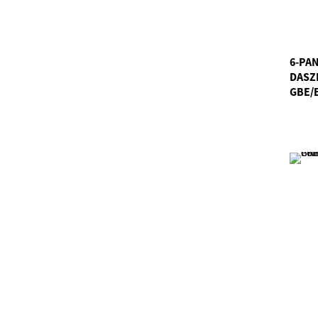
6-PA
DASZ
GBE/