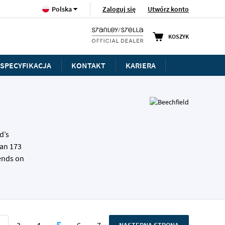
Język
Zaloguj się
Utwórz konto
Polska
KOSZYK
SPECYFIKACJA
KONTAKT
KARIERA
d’s
han 173
rends on
ona
5
ona
rzednie
STRONA