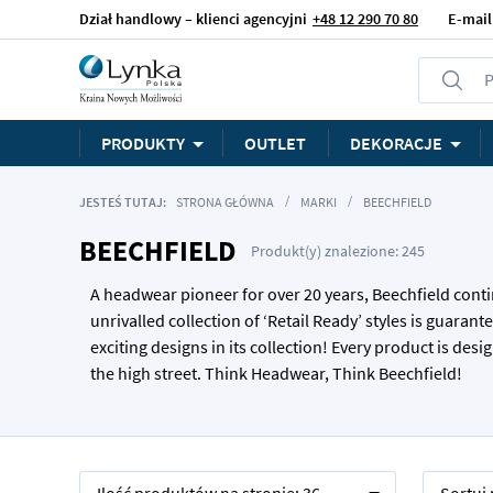
Dział handlowy – klienci agencyjni
+48 12 290 70 80
E-mail
P
PRODUKTY
OUTLET
DEKORACJE
JESTEŚ TUTAJ:
STRONA GŁÓWNA
MARKI
BEECHFIELD
BEECHFIELD
Produkt(y) znalezione: 245
A headwear pioneer for over 20 years, Beechfield conti
unrivalled collection of ‘Retail Ready’ styles is guara
exciting designs in its collection! Every product is de
the high street. Think Headwear, Think Beechfield!