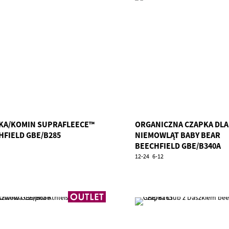
KA/KOMIN SUPRAFLEECE™
ORGANICZNA CZAPKA DLA
HFIELD GBE/B285
NIEMOWLĄT BABY BEAR
BEECHFIELD GBE/B340A
12-24
6-12