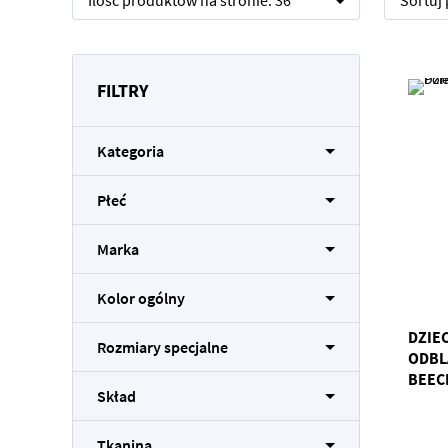
Ilość produktów na stronie:
36
Sortuj
FILTRY
Kategoria
Płeć
Marka
Kolor ogólny
DZIE
Rozmiary specjalne
ODBL
BEEC
Skład
Tkanina