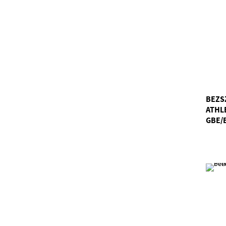
BEZS
ATHL
GBE/