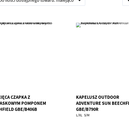
 po
ilości dostępnego towaru:
malejąco
CIĘCA CZAPKA Z
KAPELUSZ OUTDOOR
ASKOWYM POMPONEM
ADVENTURE SUN BEECHF
HFIELD GBE/B406B
GBE/B790R
L/XL
S/M