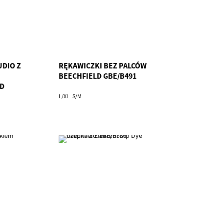
DIO Z
RĘKAWICZKI BEZ PALCÓW
BEECHFIELD GBE/B491
LD
L/XL
S/M