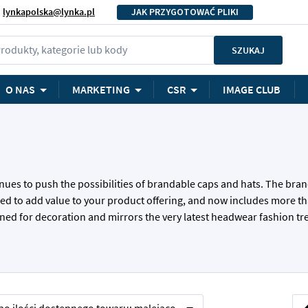
lynkapolska@lynka.pl
JAK PRZYGOTOWAĆ PLIKI
rodukty, kategorie lub kody
SZUKAJ
O NAS
MARKETING
CSR
IMAGE CLUB
nues to push the possibilities of brandable caps and hats. The bran
nteed to add value to your product offering, and now includes more t
signed for decoration and mirrors the very latest headwear fashion t
Str
Str
Pop