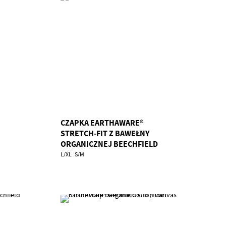
CZAPKA EARTHAWARE®
STRETCH-FIT Z BAWEŁNY
ORGANICZNEJ BEECHFIELD
GBE/B803
L/XL
S/M