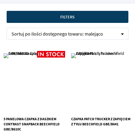
FILTERS
Sortuj po
ilości dostępnego towaru:
malejąco
5 PANELOWA CZAPKA Z DASZKIEM
CZAPKA PATCH TRUCKER Z ZAPIĘCIEM
CONTRAST SNAPBACK BEECHFIELD
Z TYŁU BEECHFIELD GBE/B641
GBE/B610C