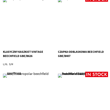
KLASYCZNY KASZKIET VINTAGE
CZAPKA ODBLASKOWA BEECHFIELD
BEECHFIELD GBE/B626
GBE/B407
L/XL
S/M