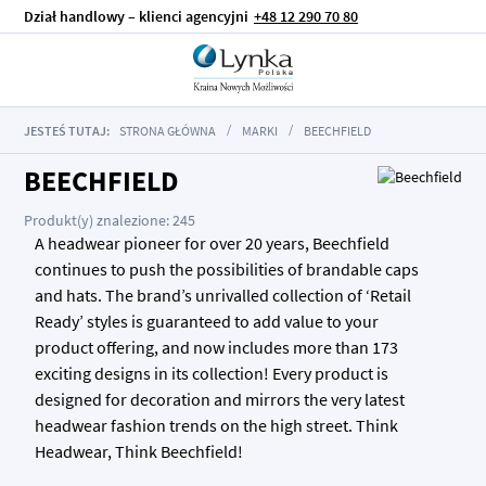
Dział handlowy – klienci agencyjni
+48 12 290 70 80
JESTEŚ TUTAJ:
STRONA GŁÓWNA
MARKI
BEECHFIELD
BEECHFIELD
Produkt(y) znalezione: 245
A headwear pioneer for over 20 years, Beechfield
continues to push the possibilities of brandable caps
and hats. The brand’s unrivalled collection of ‘Retail
Ready’ styles is guaranteed to add value to your
product offering, and now includes more than 173
exciting designs in its collection! Every product is
designed for decoration and mirrors the very latest
headwear fashion trends on the high street. Think
Headwear, Think Beechfield!