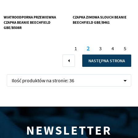
WIATROODPORNA PRZEWIEWNA
CZAPKA ZIMOWA SLOUCH BEANIE
CZAPKA BEANIE BEECHFIELD
BEECHFIELD GBE/B461
GBE/B508R
Strona
2
1
3
4
5
Aktualnie czytasz 
Strona
Strona
Strona
Stron
Strona
Poprzednie
STRONA
NASTĘPNA STRONA
Ilość produktów na stronie:
36
NEWSLETTER