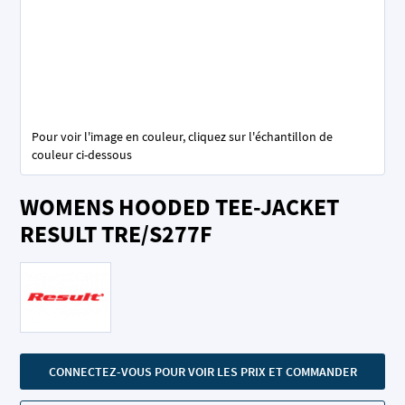
Pour voir l'image en couleur, cliquez sur l'échantillon de
couleur ci-dessous
Skip
WOMENS HOODED TEE-JACKET
to
the
RESULT TRE/S277F
beginning
of
the
images
gallery
CONNECTEZ-VOUS POUR VOIR LES PRIX ET COMMANDER