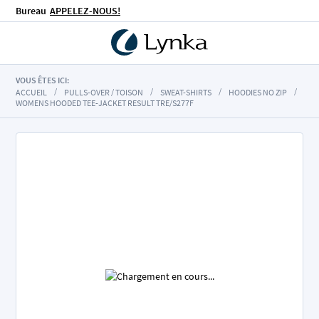
Bureau
APPELEZ-NOUS!
VOUS ÊTES ICI:
ACCUEIL
PULLS-OVER / TOISON
SWEAT-SHIRTS
HOODIES NO ZIP
WOMENS HOODED TEE-JACKET RESULT TRE/S277F
Skip
to
the
end
of
the
images
gallery