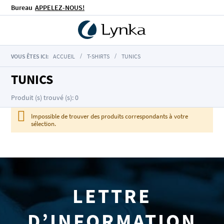
Bureau
APPELEZ-NOUS!
VOUS ÊTES ICI:
ACCUEIL
T-SHIRTS
TUNICS
TUNICS
Produit (s) trouvé (s): 0
Impossible de trouver des produits correspondants à votre
sélection.
LETTRE
D’INFORMATION