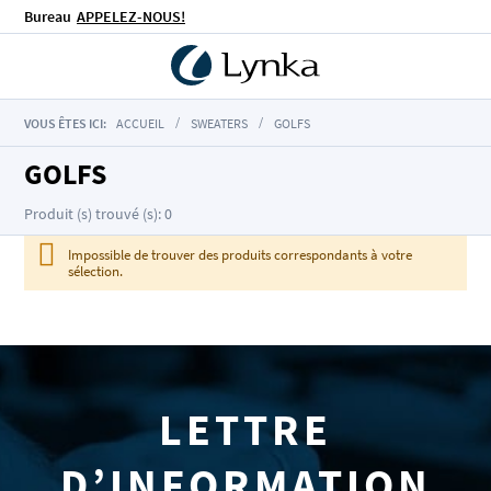
Bureau
APPELEZ-NOUS!
VOUS ÊTES ICI:
ACCUEIL
SWEATERS
GOLFS
GOLFS
Produit (s) trouvé (s): 0
Impossible de trouver des produits correspondants à votre
sélection.
LETTRE
D’INFORMATION