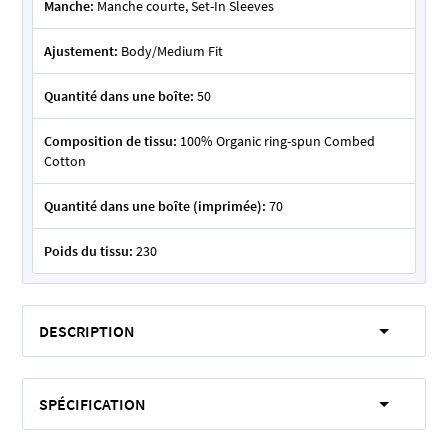
Manche:
Manche courte, Set-In Sleeves
Ajustement:
Body/Medium Fit
Quantité dans une boîte:
50
Composition de tissu:
100% Organic ring-spun Combed
Cotton
Quantité dans une boîte (imprimée):
70
Poids du tissu:
230
DESCRIPTION
SPÉCIFICATION