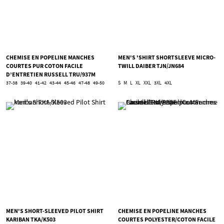
CHEMISE EN POPELINE MANCHES
MEN'S 'SHIRT SHORTSLEEVE MICRO-
COURTES PUR COTON FACILE
TWILL DAIBER TJN/JN684
D’ENTRETIEN RUSSELL TRU/937M
37-38
39-40
41-42
43-44
45-46
47-48
49-50
S
M
L
XL
XXL
3XL
4XL
MEN'S SHORT-SLEEVED PILOT SHIRT
CHEMISE EN POPELINE MANCHES
KARIBAN TKA/K503
COURTES POLYESTER/COTON FACILE