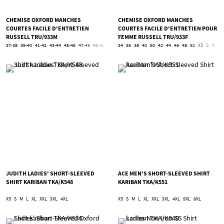
CHEMISE OXFORD MANCHES
CHEMISE OXFORD MANCHES
COURTES FACILE D'ENTRETIEN
COURTES FACILE D'ENTRETIEN POUR
RUSSELL TRU/933M
FEMME RUSSELL TRU/933F
37-38
39-40
41-42
43-44
45-46
47-48
49-50
51-52
34
53-54
36
38
5XL
40
6XL
50
42
44
46
48
52
XS
S
M
L
JUDITH LADIES' SHORT-SLEEVED
ACE MEN'S SHORT-SLEEVED SHIRT
SHIRT KARIBAN TKA/K548
KARIBAN TKA/K551
XS
S
M
L
XL
XXL
3XL
4XL
XS
S
M
L
XL
XXL
3XL
4XL
5XL
6XL