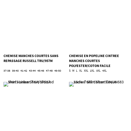
CHEMISE MANCHES COURTES SANS
CHEMISE EN POPELINE CINTREE
REPASSAGE RUSSELL TRU/957M
MANCHES COURTES
POLYESTER/COTON FACILE
D'ENTRETIEN POUR HOMME RUSSELL
37-38
39-40
41-42
43-44
45-46
47-48
49-50
S
M
L
XL
XXL
2XL
3XL
4XL
TRU/925M