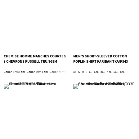
CHEMISE HOMME MANCHES COURTES
MEN'S SHORT-SLEEVED COTTON
? CHEVRONS RUSSELL TRU/963M
POPLIN SHIRT KARIBAN TKA/K543
Collar: 37/38 cm
Collar: 39/40 cm
Collar: 41/42 cm
Collar: 43/44 cm
XS
S
M
L
XL
XXL
Collar: 45/46 cm
3XL
4XL
5XL
Collar: 47/48 c
6XL