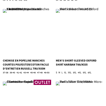
CHEMISE EN POPELINE MANCHES
MEN'S SHORT-SLEEVED OXFORD
COURTES POLYESTER/COTON FACILE
SHIRT KARIBAN TKA/K535
D'ENTRETIEN RUSSELL TRU/935M
37-38
39-40
41-42
43-44
45-46
47-48
49-50
S
M
L
XL
XXL
3XL
4XL
5XL
6XL