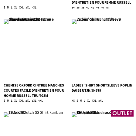
D'ENTRETIEN POUR FEMME RUSSELL
TRU/935F
S
M
L
XL
XXL
3XL
4XL
34
36
38
40
42
44
46
48
CHEMISE OXFORD CINTREE MANCHES
LADIES' SHIRT SHORTSLEEVE POPLIN
COURTES FACILE D'ENTRETIEN POUR
DAIBER TJN/JN679
HOMME RUSSELL TRU/923M
S
M
L
XL
XXL
2XL
3XL
4XL
XS
S
M
L
XL
XXL
3XL