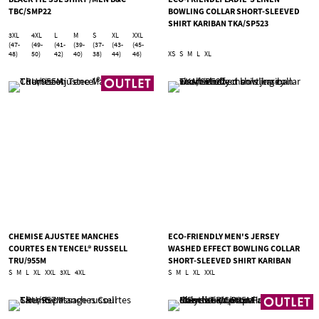
TBC/SMP22
BOWLING COLLAR SHORT-SLEEVED
SHIRT KARIBAN TKA/SP523
3XL
4XL
L
M
S
XL
XXL
(47-
(49-
(41-
(39-
(37-
(43-
(45-
48)
50)
42)
40)
38)
44)
46)
XS
S
M
L
XL
CHEMISE AJUSTEE MANCHES
ECO-FRIENDLY MEN'S JERSEY
COURTES EN TENCEL® RUSSELL
WASHED EFFECT BOWLING COLLAR
TRU/955M
SHORT-SLEEVED SHIRT KARIBAN
TKA/SP522
S
M
L
XL
XXL
3XL
4XL
S
M
L
XL
XXL