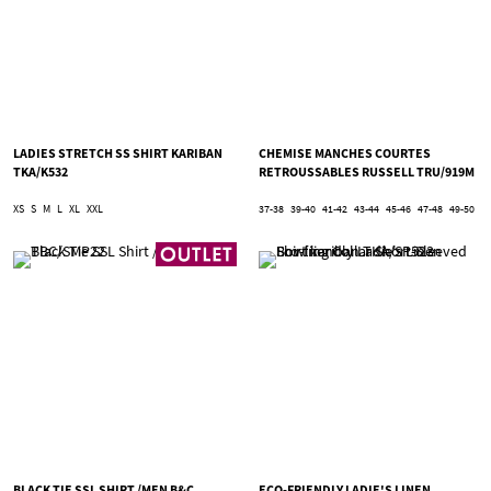
LADIES STRETCH SS SHIRT KARIBAN
CHEMISE MANCHES COURTES
TKA/K532
RETROUSSABLES RUSSELL TRU/919M
XS
S
M
L
XL
XXL
37-38
39-40
41-42
43-44
45-46
47-48
49-50
BLACK TIE SSL SHIRT /MEN B&C
ECO-FRIENDLY LADIE'S LINEN