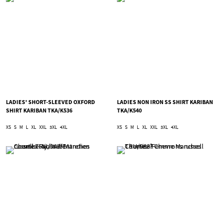
LADIES' SHORT-SLEEVED OXFORD
LADIES NON IRON SS SHIRT KARIBAN
SHIRT KARIBAN TKA/K536
TKA/K540
XS
S
M
L
XL
XXL
3XL
4XL
XS
S
M
L
XL
XXL
3XL
4XL