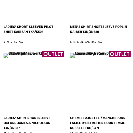
LADIES’ SHORT-SLEEVED PILOT
MEN'S SHIRT SHORTSLEEVE POPLIN
SHIRT KARIBAN TKA/K504
DAIBER TJN/JN680
S
M
L
XL
XXL
S
M
L
XL
XXL
3XL
4XL
LADIES' SHIRT SHORTSLEEVE
CHEMISE AJUSTEE ? MANCHERONS
OXFORD JAMES & NICHOLSON
FACILE D’ENTRETIEN POUR FEMME
TJN/JN687
RUSSELL TRU/947F
XS
S
M
L
XL
XXL
3XL
34
36
38
40
42
44