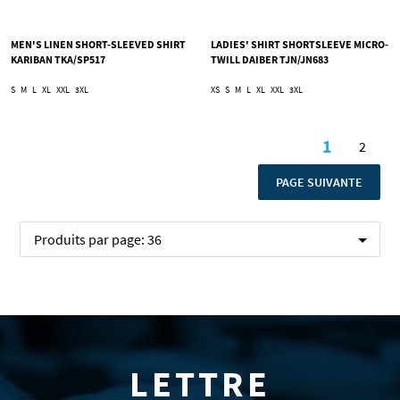
MEN'S LINEN SHORT-SLEEVED SHIRT
LADIES' SHIRT SHORTSLEEVE MICRO-
KARIBAN TKA/SP517
TWILL DAIBER TJN/JN683
S
M
L
XL
XXL
3XL
XS
S
M
L
XL
XXL
3XL
Page
1
2
Vous lise
Page
PAGE
PAGE SUIVANTE
Produits par page:
36
LETTRE