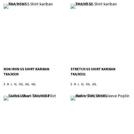
NON IRON SS SHIRT KARIBAN
STRETCH SS SHIRT KARIBAN
TKA/K539
TKA/K531
S
M
L
XL
XXL
3XL
4XL
S
M
L
XL
XXL
3XL