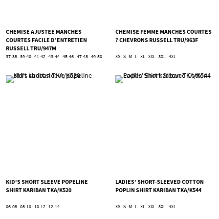
CHEMISE AJUSTEE MANCHES
CHEMISE FEMME MANCHES COURTES
COURTES FACILE D’ENTRETIEN
? CHEVRONS RUSSELL TRU/963F
RUSSELL TRU/947M
37-38
39-40
41-42
43-44
45-46
47-48
49-50
XS
S
M
L
XL
XXL
3XL
4XL
KID'S SHORT SLEEVE POPELINE
LADIES' SHORT-SLEEVED COTTON
SHIRT KARIBAN TKA/K520
POPLIN SHIRT KARIBAN TKA/K544
06-08
08-10
10-12
12-14
XS
S
M
L
XL
XXL
3XL
4XL