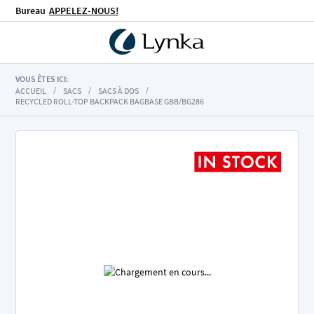
Bureau
APPELEZ-NOUS!
VOUS ÊTES ICI:
ACCUEIL
SACS
SACS À DOS
RECYCLED ROLL-TOP BACKPACK BAGBASE GBB/BG286
Skip
to
the
end
of
the
images
gallery