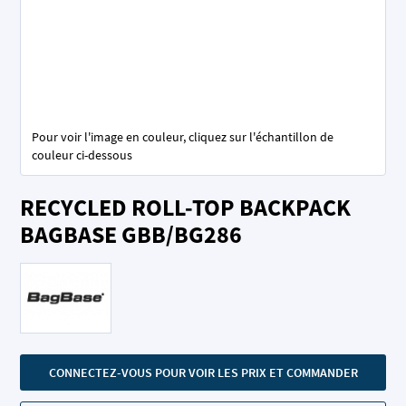
Pour voir l'image en couleur, cliquez sur l'échantillon de
couleur ci-dessous
Skip
RECYCLED ROLL-TOP BACKPACK
to
the
BAGBASE GBB/BG286
beginning
of
the
images
gallery
CONNECTEZ-VOUS POUR VOIR LES PRIX ET COMMANDER