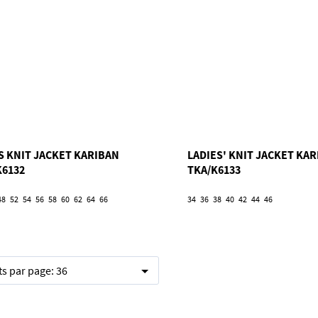
S KNIT JACKET KARIBAN
LADIES' KNIT JACKET KA
K6132
TKA/K6133
48
52
54
56
58
60
62
64
66
34
36
38
40
42
44
46
ts par page:
36