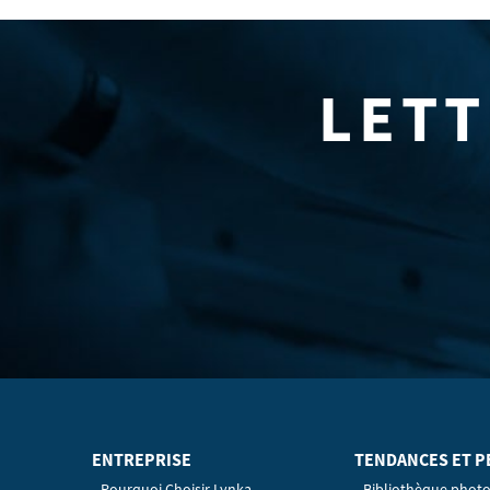
LETT
ENTREPRISE
TENDANCES ET P
Pourquoi Choisir Lynka
Bibliothèque phot