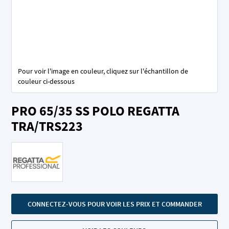
Pour voir l'image en couleur, cliquez sur l'échantillon de
couleur ci-dessous
Skip
PRO 65/35 SS POLO REGATTA
to
the
TRA/TRS223
beginning
of
the
images
gallery
CONNECTEZ-VOUS POUR VOIR LES PRIX ET COMMANDER