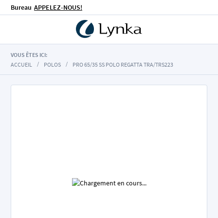
Bureau
APPELEZ-NOUS!
VOUS ÊTES ICI:
ACCUEIL
POLOS
PRO 65/35 SS POLO REGATTA TRA/TRS223
Skip
to
the
end
of
the
images
gallery