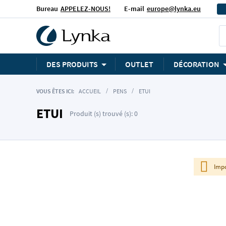
Bureau
APPELEZ-NOUS!
E-mail
europe@lynka.eu
DES PRODUITS
OUTLET
DÉCORATION
VOUS ÊTES ICI:
ACCUEIL
PENS
ETUI
ETUI
Produit (s) trouvé (s): 0
Impo