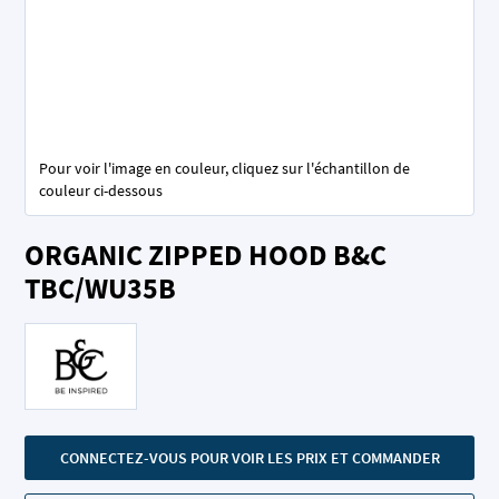
Pour voir l'image en couleur, cliquez sur l'échantillon de
couleur ci-dessous
Skip
ORGANIC ZIPPED HOOD B&C
to
the
TBC/WU35B
beginning
of
the
images
gallery
CONNECTEZ-VOUS POUR VOIR LES PRIX ET COMMANDER