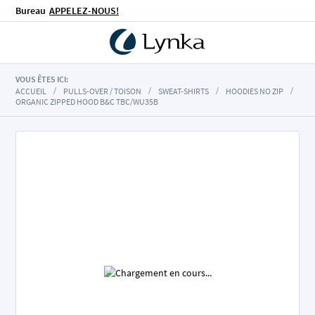
Bureau
APPELEZ-NOUS!
VOUS ÊTES ICI:
ACCUEIL
PULLS-OVER / TOISON
SWEAT-SHIRTS
HOODIES NO ZIP
ORGANIC ZIPPED HOOD B&C TBC/WU35B
Skip
to
the
end
of
the
images
gallery