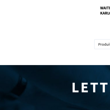
WAITE
KARL
Produi
LETT