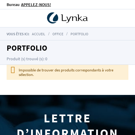
Bureau
APPELEZ-NOUS!
VOUS ÊTES ICI:
ACCUEIL
OFFICE
PORTFOLIO
PORTFOLIO
Produit (s) trouvé (s): 0
Impossible de trouver des produits correspondants à votre
sélection.
LETTRE
D’INFORMATION