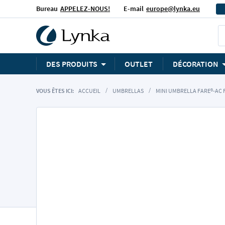
Bureau
APPELEZ-NOUS!
E-mail
europe@lynka.eu
DES PRODUITS
OUTLET
DÉCORATION
VOUS ÊTES ICI:
ACCUEIL
UMBRELLAS
MINI UMBRELLA FARE®-AC 
Skip
to
the
end
of
the
images
gallery