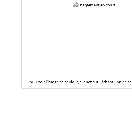
Pour voir l'image en couleur, cliquez sur l'échantillon de c
Skip
to
the
beginning
of
the
images