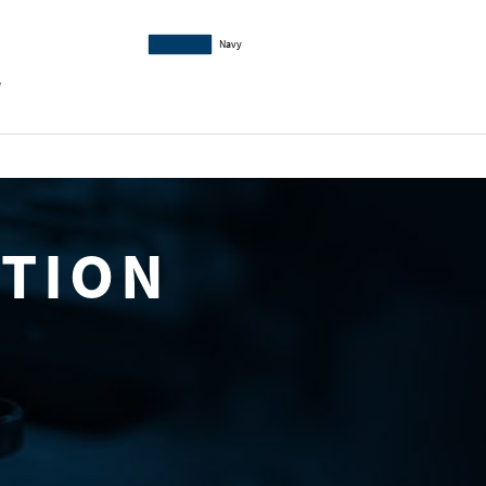
Navy
e
ATION