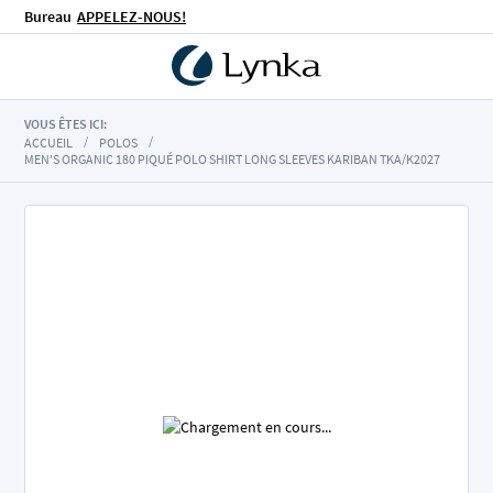
Bureau
APPELEZ-NOUS!
VOUS ÊTES ICI:
ACCUEIL
POLOS
MEN'S ORGANIC 180 PIQUÉ POLO SHIRT LONG SLEEVES KARIBAN TKA/K2027
Skip
to
the
end
of
the
images
gallery