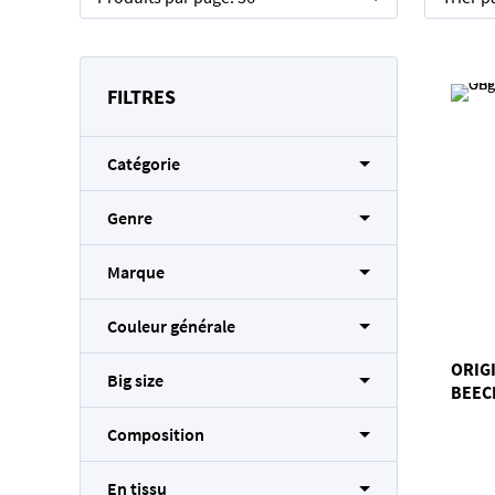
FILTRES
Catégorie
Genre
Marque
Couleur générale
ORIG
Big size
BEEC
Composition
En tissu