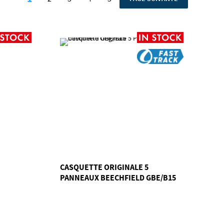
Vous lisez actuellement la page
Page
Page
Page
Page
CASQUETTE ORIGINALE 5
PANNEAUX BEECHFIELD GBE/B15