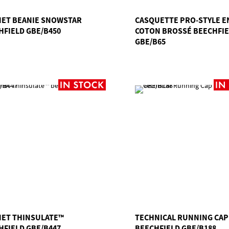
ET BEANIE SNOWSTAR
CASQUETTE PRO-STYLE E
HFIELD GBE/B450
COTON BROSSÉ BEECHFI
GBE/B65
ET THINSULATE™
TECHNICAL RUNNING CAP
HFIELD GBE/B447
BEECHFIELD GBE/B188