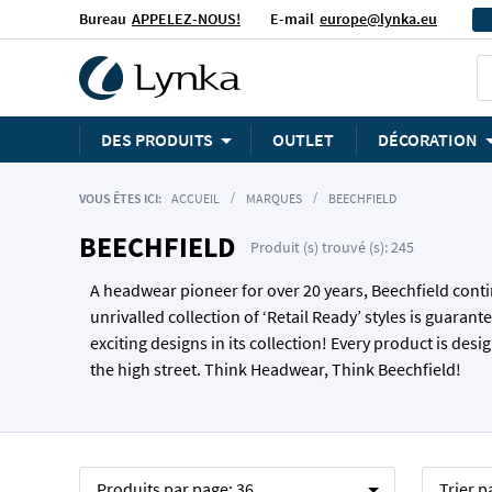
Bureau
APPELEZ-NOUS!
E-mail
europe@lynka.eu
DES PRODUITS
OUTLET
DÉCORATION
VOUS ÊTES ICI:
ACCUEIL
MARQUES
BEECHFIELD
BEECHFIELD
Produit (s) trouvé (s): 245
A headwear pioneer for over 20 years, Beechfield conti
unrivalled collection of ‘Retail Ready’ styles is guara
exciting designs in its collection! Every product is de
the high street. Think Headwear, Think Beechfield!
Produits par page:
36
Trier p