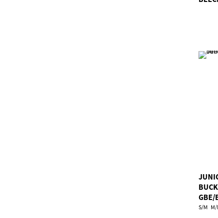
JUNI
BUCK
GBE/
S/M
M/