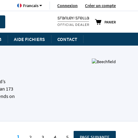
Langue
Connexion
Créer un compte
Francais
PANIER
B
AIDE FICHIERS
CONTACT
d’s
han 173
rends on
Page
1
2
3
4
5
PAGE
PAGE SUIVANTE