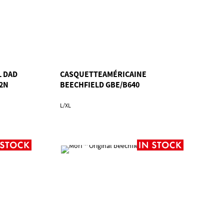
L DAD
CASQUETTEAMÉRICAINE
52N
BEECHFIELD GBE/B640
L/XL