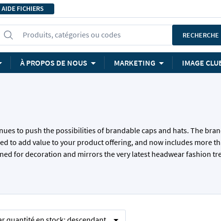
AIDE FICHIERS
Produits, catégories ou codes
RECHERCHE
À PROPOS DE NOUS
MARKETING
IMAGE CLU
nues to push the possibilities of brandable caps and hats. The bran
nteed to add value to your product offering, and now includes more t
signed for decoration and mirrors the very latest headwear fashion t
ar
quantité en stock:
descendant