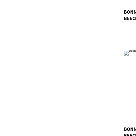
BONN
BEEC
BONN
BEEC