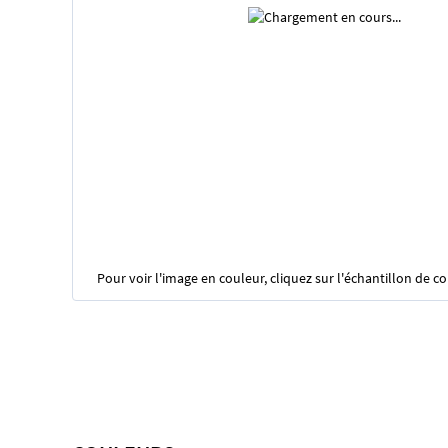
Pour voir l'image en couleur, cliquez sur l'échantillon de c
Skip
to
the
beginning
of
the
images