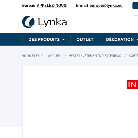
Bureau
APPELEZ-NOUS!
E-mail
europe@lynka.eu
DES PRODUITS
OUTLET
DÉCORATION
VOUS ÊTES ICI:
ACCUEIL
VESTES / VÊTEMENTS D'EXTÉRIEUR
SOFT
Skip
to
the
end
of
the
images
gallery