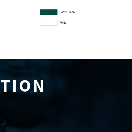
Bottle Green
White
ATION