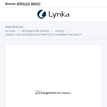
Bureau
APPELEZ-NOUS!
VOUS ÊTES ICI:
ACCUEIL
VÊTEMENTS DE TRAVAIL
POLOS
LADIES' LONG SLEEVED POLO SHIRT (K277) KARIBAN TKA/WK277
Skip
to
the
end
of
the
images
gallery