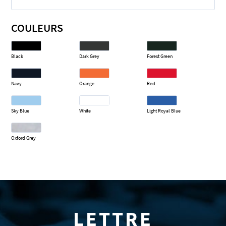
COULEURS
Black
Dark Grey
Forest Green
Navy
Orange
Red
Sky Blue
White
Light Royal Blue
Oxford Grey
LETTRE