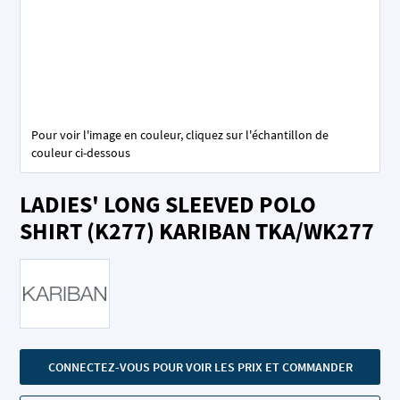
Pour voir l'image en couleur, cliquez sur l'échantillon de
couleur ci-dessous
Skip
LADIES' LONG SLEEVED POLO
to
the
SHIRT (K277) KARIBAN TKA/WK277
beginning
of
the
images
gallery
CONNECTEZ-VOUS POUR VOIR LES PRIX ET COMMANDER